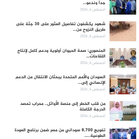
جداً وندعو…
أغسطس 6, 2026
شهود يكشفون تفاصيل العثور على 30 جثة على
طريق النزوح من…
أغسطس 6, 2026
المنصوري: صحة الحيوان أولوية ودعم كامل لإنتاج
اللقاحات…
أغسطس 6, 2026
السودان والأمم المتحدة يبحثان الانتقال من الدعم
الإنساني إلى…
أغسطس 6, 2026
من قلب الخطر إلى منصة الأوائل.. محراب تحصد
الدرجة الكاملة
أغسطس 6, 2026
تفويج 8,700 سوداني من مصر ضمن برنامج العودة
الطوعية..…