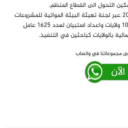
كين التحول الى القطاع المنظم.
ولفتت الى أن مقترح الدراسة بدأ منذ العام 2022 عبر لجنة تهيئة البيئة المواتية للمشروعات
الصغيرة والمتوسطة، وتم الطواف ميدانيا على 10 ولايات واعداد استبيان لعدد 1625 عامل