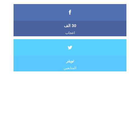
30 الف
اعجاب
تويتر
المتابعين