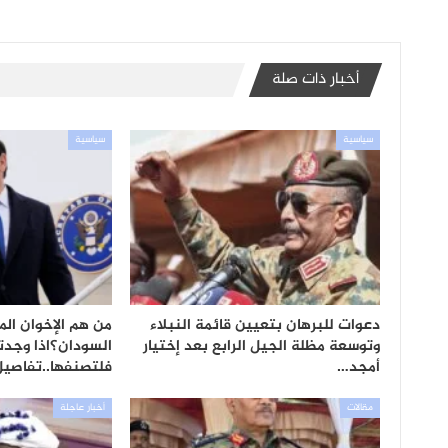
أخبار ذات صلة
سياسية
سياسية
دعوات للبرهان بتعيين قائمة النبلاء
من هم الإخوان ال
وتوسعة مظلة الجيل الرابع بعد إختيار
السودان؟اذا وجدت
أمجد…
فلتصنفها..تفاصيل 
مقالات
أخبار عاجلة