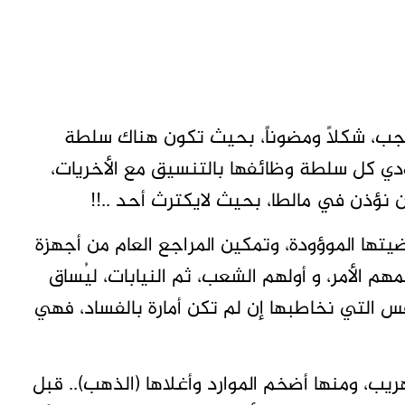
يجب، شكلاً ومضوناً، بحيث تكون هناك سلطة
ؤدي كل سلطة وظائفها بالتنسيق مع الأخريات،
نؤذن في مالطا، بحيث لايكترث أحد ..!!
تها الموؤودة، وتمكين المراجع العام من أجهزة
هم الأمر، و أولهم الشعب، ثم النيابات، ليُساق
فس التي نخاطبها إن لم تكن أمارة بالفساد، فهي
هريب، ومنها أضخم الموارد وأغلاها (الذهب).. قبل