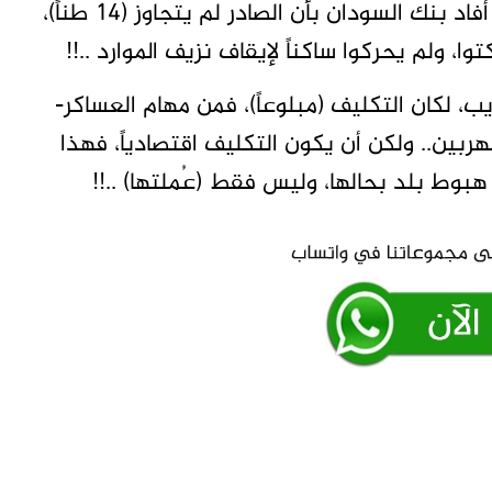
عام، أقروا بأن حجم الإنتاج تجاوز (70) طناً، فيما أفاد بنك السودان بأن الصادر لم يتجاوز (14 طناً)،
ب، لكان التكليف (مبلوعاً)، فمن مهام العساكر-
بين.. ولكن أن يكون التكليف اقتصادياً، فهذا
 هبوط بلد بحالها، وليس فقط (عُملتها) ..!!