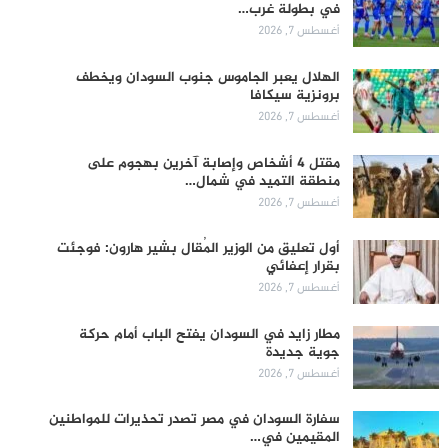
في بطولة غرب…
أغسطس 7, 2026
الهلال يعبر الجاموس جنوب السودان ويخطف
برونزية سيكافا
أغسطس 7, 2026
مقتل 4 أشخاص وإصابة آخرين بهجوم على
منطقة التميد في شمال…
أغسطس 7, 2026
أول تعليق من الوزير المُقال بشير هارون: فوجئت
بقرار إعفائي
أغسطس 7, 2026
مطار زايد في السودان يفتح الباب أمام حركة
جوية جديدة
أغسطس 7, 2026
سفارة السودان في مصر تصدر تحذيرات للمواطنين
المقيمين في…