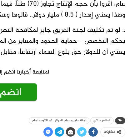
وهذا يعني إهدار ( 8.5 ) مليار دولار.. قالوها وسكتوا، ولم يحركوا ساكناً لإيقاف نزيف الموارد ..!!
:: لو تم تكليف لجنة الفريق جابر لمكافحة التهري
بحكم التخصص – حماية الحدود والمعابر من المهر
يعني أن للدولار حق بلوغ السماء ارتفاعاً، مقابل
الطاهر ساتي
لجنة جابر وجماح الدولار ..تم الكبح بنجاح
مشاركة