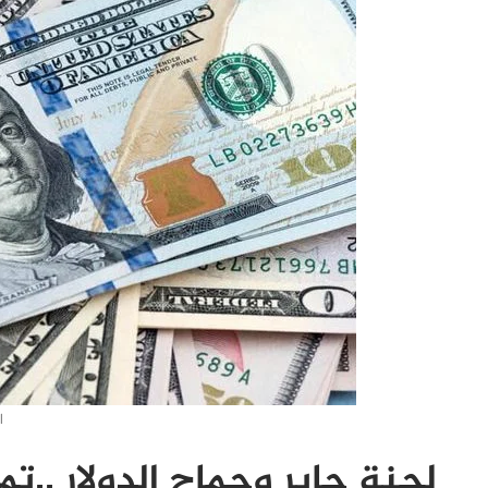
ا
لجنة جابر وجماح الدولار ..تم