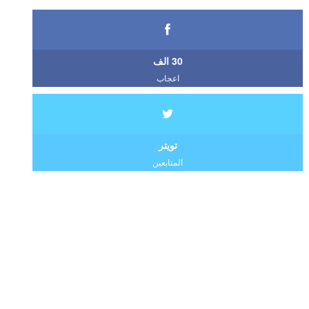
30 الف
اعجاب
تويتر
المتابعين