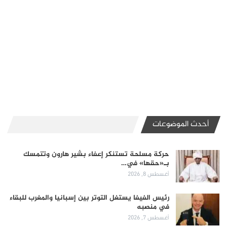
أحدث الموضوعات
حركة مسلحة تستنكر إعفاء بشير هارون وتتمسك
بـ«حقها» في…
أغسطس 8, 2026
رئيس الفيفا يستغل التوتر بين إسبانيا والمغرب للبقاء
في منصبه
أغسطس 7, 2026