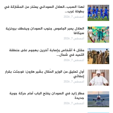
لهذا السبب..الهلال السوداني يعتذر عن المشاركة في
بطولة غرب…
أغسطس 7, 2026
الهلال يعبر الجاموس جنوب السودان ويخطف برونزية
سيكافا
أغسطس 7, 2026
مقتل 4 أشخاص وإصابة آخرين بهجوم على منطقة
التميد في شمال…
أغسطس 7, 2026
أول تعليق من الوزير المُقال بشير هارون: فوجئت بقرار
إعفائي
أغسطس 7, 2026
مطار زايد في السودان يفتح الباب أمام حركة جوية
جديدة
أغسطس 7, 2026