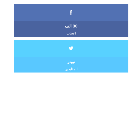
30 الف
اعجاب
تويتر
المتابعين