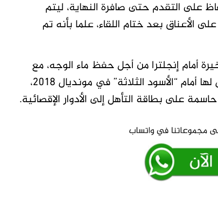
اظ على التقدم حتى صافرة النهاية، ليتم
ى الأعناق بعد ختام اللقاء، علما بأنه تم
يرة أمام إنجلترا من أجل حفظ ماء الوجه، مع
فرصة للثأر من الهزيمة القاسية 6-1 التي تعرض لها أمام “الأسود الثلاثة” في مونديال 2018،
سمة على بطاقة التأهل إلى الأدوار الإقصائية.