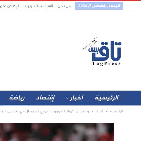
الجمعة, أغسطس 7, 2026
من نحن
السياسة التحريرية
للإعلان على
الرئيسية
أخبار
إقتصاد
رياضة
الرئيسية
أخبار
رياضة
كرواتيا تفوز وبنما تودع المونديال في ليلة مودريت