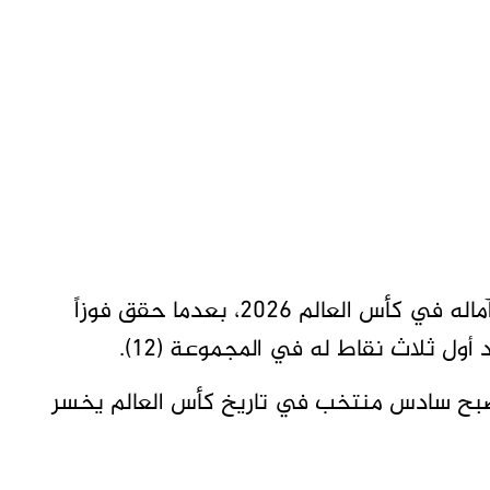
متابعات تاق برس – أبقى منتخب كرواتيا على آماله في كأس العالم 2026، بعدما حقق فوزاً
 أصبح سادس منتخب في تاريخ كأس العالم يخسر