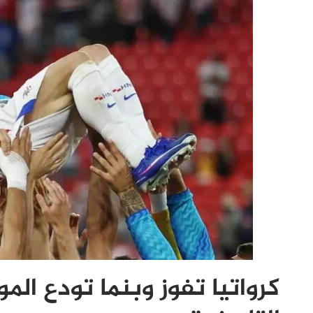
كرواتيا تفوز وبنما تودع ال