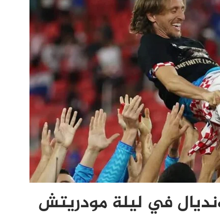
مونديال في ليلة مودريتش