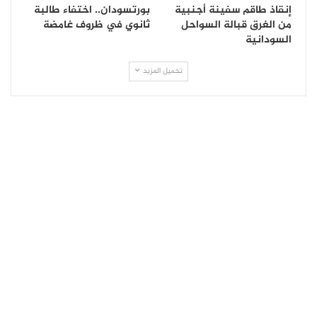
إنقاذ طاقم سفينة أجنبية
بورتسودان.. اختفاء طالبة
من الغرق قبالة السواحل
ثانوي في ظروف غامضة
السودانية
تحميل المزيد