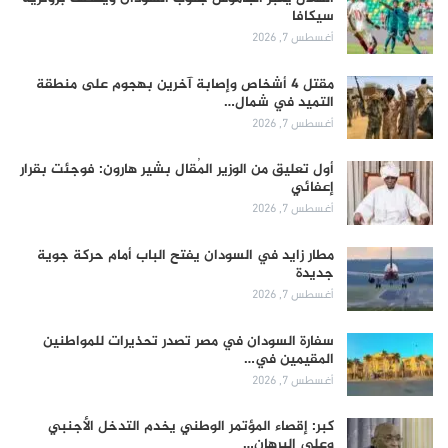
سيكافا
أغسطس 7, 2026
مقتل 4 أشخاص وإصابة آخرين بهجوم على منطقة
التميد في شمال…
أغسطس 7, 2026
أول تعليق من الوزير المُقال بشير هارون: فوجئت بقرار
إعفائي
أغسطس 7, 2026
مطار زايد في السودان يفتح الباب أمام حركة جوية
جديدة
أغسطس 7, 2026
سفارة السودان في مصر تصدر تحذيرات للمواطنين
المقيمين في…
أغسطس 7, 2026
كبر: إقصاء المؤتمر الوطني يخدم التدخل الأجنبي
وعلى البرهان…