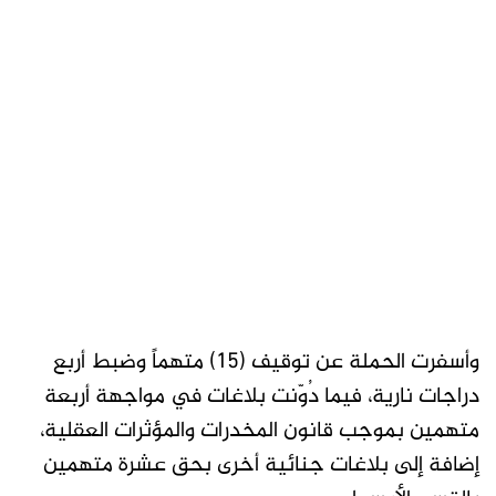
وأسفرت الحملة عن توقيف (15) متهماً وضبط أربع
دراجات نارية، فيما دُوّنت بلاغات في مواجهة أربعة
متهمين بموجب قانون المخدرات والمؤثرات العقلية،
إضافة إلى بلاغات جنائية أخرى بحق عشرة متهمين