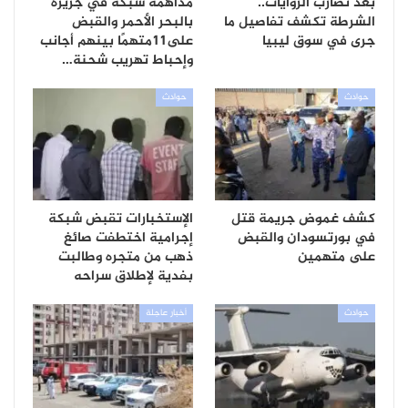
بعد تضارب الروايات..
مداهمة شبكة في جزيرة
الشرطة تكشف تفاصيل ما
بالبحر الأحمر والقبض
جرى في سوق ليبيا
على11متهمًا بينهم أجانب
وإحباط تهريب شحنة…
حوادث
حوادث
كشف غموض جريمة قتل
الإستخبارات تقبض شبكة
في بورتسودان والقبض
إجرامية اختطفت صائغ
على متهمين
ذهب من متجره وطالبت
بفدية لإطلاق سراحه
حوادث
أخبار عاجلة