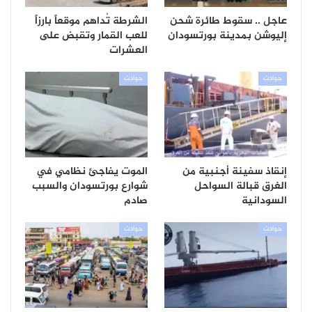
عاجل .. سقوط طائرة شحن
الشرطة تُداهم موقعاً بارزاً
إليوشن بمدينة بورتسودان
للعب القمار وتقبض على
العشرات
حوادث
حوادث
إنقاذ سفينة أجنبية من
الموت يفاجئ نظامي في
الغرق قبالة السواحل
شوارع بورتسودان والسبب
السودانية
صادم
حوادث
حوادث