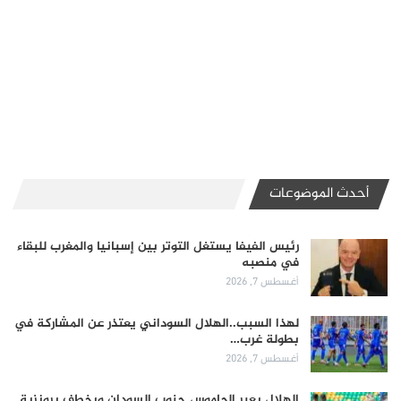
أحدث الموضوعات
رئيس الفيفا يستغل التوتر بين إسبانيا والمغرب للبقاء
في منصبه
أغسطس 7, 2026
لهذا السبب..الهلال السوداني يعتذر عن المشاركة في
بطولة غرب…
أغسطس 7, 2026
الهلال يعبر الجاموس جنوب السودان ويخطف برونزية