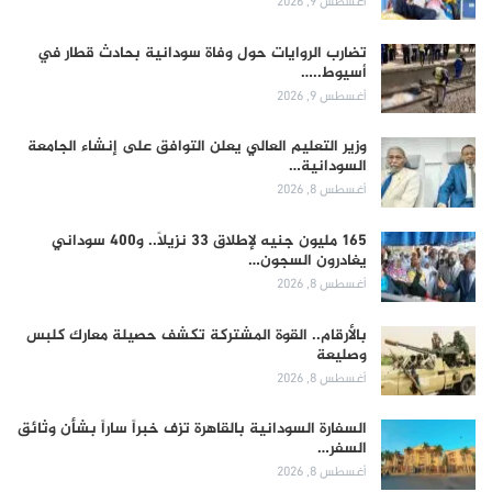
أغسطس 9, 2026
تضارب الروايات حول وفاة سودانية بحادث قطار في
أسيوط..…
أغسطس 9, 2026
وزير التعليم العالي يعلن التوافق على إنشاء الجامعة
السودانية…
أغسطس 8, 2026
165 مليون جنيه لإطلاق 33 نزيلاً.. و400 سوداني
يغادرون السجون…
أغسطس 8, 2026
بالأرقام.. القوة المشتركة تكشف حصيلة معارك كلبس
وصليعة
أغسطس 8, 2026
السفارة السودانية بالقاهرة تزف خبراً ساراً بشأن وثائق
السفر…
أغسطس 8, 2026