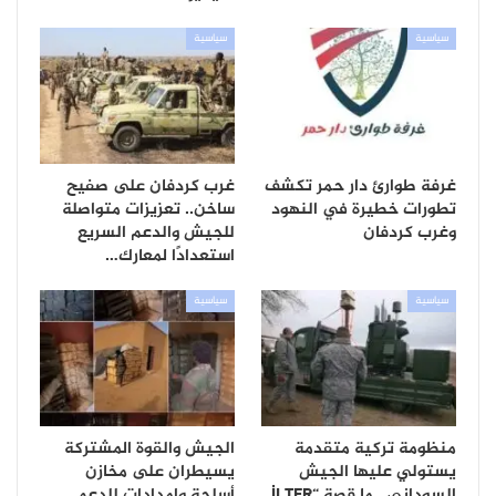
سياسية
سياسية
غرفة طوارئ دار حمر تكشف
غرب كردفان على صفيح
تطورات خطيرة في النهود
ساخن.. تعزيزات متواصلة
وغرب كردفان
للجيش والدعم السريع
استعدادًا لمعارك…
سياسية
سياسية
منظومة تركية متقدمة
الجيش والقوة المشتركة
يستولي عليها الجيش
يسيطران على مخازن
السوداني.. ما قصة “İLTER
أسلحة وإمدادات للدعم