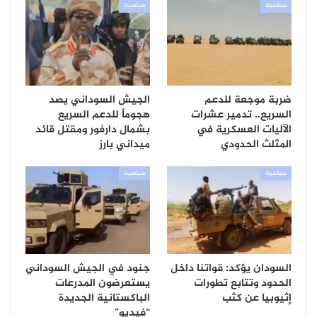
سياسية
سياسية
ضربة موجعة للدعم
الجيش السوداني يصد
السريع.. تدمير عشرات
هجوماً للدعم السريع
الآليات العسكرية في
بشمال دارفور ومقتل قائد
المثلث الحدودي
ميداني بارز
سياسية
سياسية
السودان يؤكد: قواتنا داخل
جنود في الجيش السوداني
الحدود وتتابع تطورات
يستعرضون المدرعات
إثيوبيا عن كثب
الباكستانية الجديدة
“فيديو”