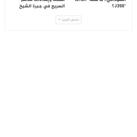
J350″؟
السريع في جبرة الشيخ
تحميل المزيد