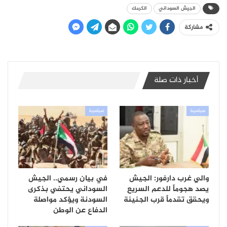
الجيش السوداني
الكرمك
مشاركة
أخبار ذات صلة
سياسية
سياسية
والي غرب دارفور: الجيش
في بيان رسمي.. الجيش
يصد هجوماً للدعم السريع
السوداني يحتفي بذكرى
ويحقق تقدماً قرب الجنينة
السودنة ويؤكد مواصلة
الدفاع عن الوطن