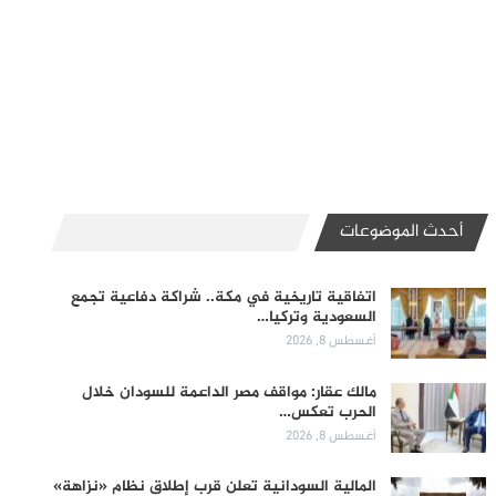
أحدث الموضوعات
اتفاقية تاريخية في مكة.. شراكة دفاعية تجمع
السعودية وتركيا…
أغسطس 8, 2026
مالك عقار: مواقف مصر الداعمة للسودان خلال
الحرب تعكس…
أغسطس 8, 2026
المالية السودانية تعلن قرب إطلاق نظام «نزاهة»