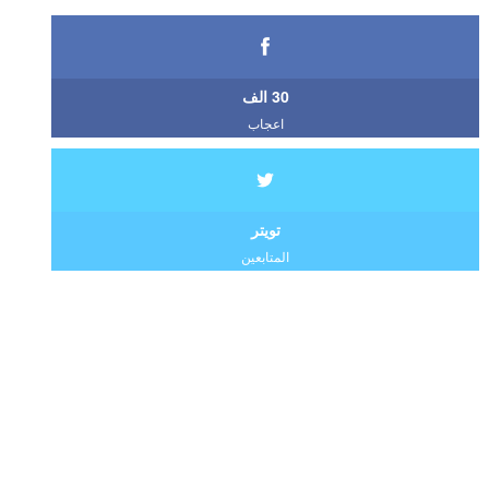
30 الف
اعجاب
تويتر
المتابعين