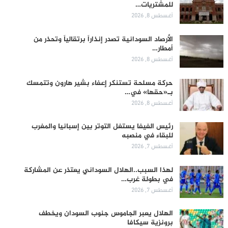
للمشتريات…
أغسطس 8, 2026
الأرصاد السودانية تصدر إنذاراً برتقالياً وتحذر من
أمطار…
أغسطس 8, 2026
حركة مسلحة تستنكر إعفاء بشير هارون وتتمسك
بـ«حقها» في…
أغسطس 8, 2026
رئيس الفيفا يستغل التوتر بين إسبانيا والمغرب
للبقاء في منصبه
أغسطس 7, 2026
لهذا السبب..الهلال السوداني يعتذر عن المشاركة
في بطولة غرب…
أغسطس 7, 2026
الهلال يعبر الجاموس جنوب السودان ويخطف
برونزية سيكافا