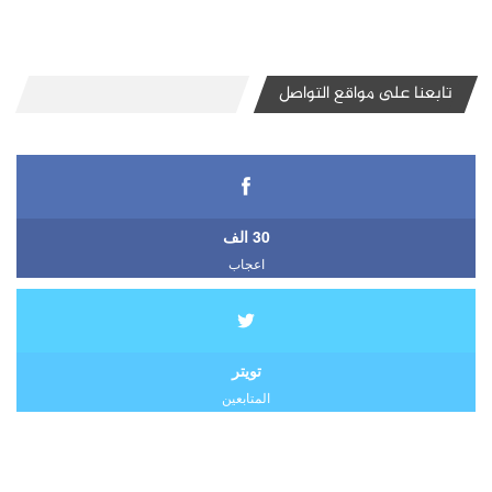
تابعنا على مواقع التواصل
30 الف
اعجاب
تويتر
المتابعين