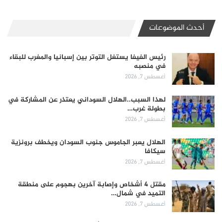
أحدث الموضوعات
رئيس الفيفا يستغل التوتر بين إسبانيا والمغرب للبقاء
في منصبه
أغسطس 7, 2026
لهذا السبب..الهلال السوداني يعتذر عن المشاركة في
بطولة غرب…
أغسطس 7, 2026
الهلال يعبر الجاموس جنوب السودان ويخطف برونزية
سيكافا
أغسطس 7, 2026
مقتل 4 أشخاص وإصابة آخرين بهجوم على منطقة
التميد في شمال…
أغسطس 7, 2026