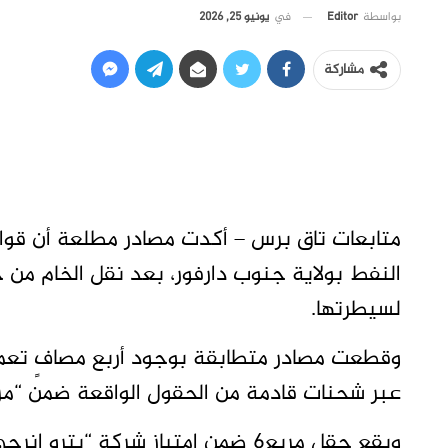
في
يونيو 25, 2026
بواسطة
Editor
مشاركة
متابعات تاق برس – أكدت مصادر مطلعة أن قوا
النفط بولاية جنوب دارفور، بعد نقل الخام من
لسيطرتها.
وقطعت مصادر متطابقة بوجود أربع مصافٍ تعمل 
عبر شحنات قادمة من الحقول الواقعة ضمن “مربع 6” بمنطقة سفيان في ولاية شرق دا
ويقع حقل مربع6 ضمن امتياز شركة “