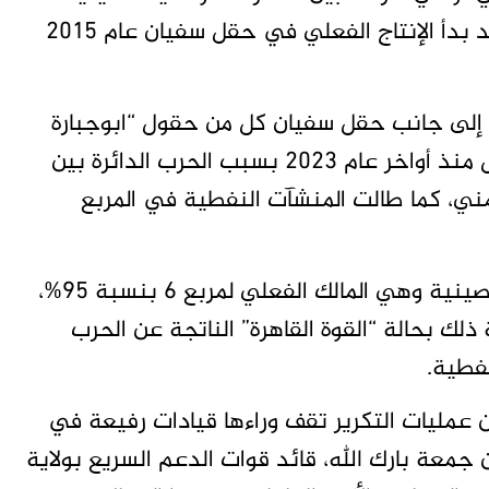
للبترول والشركة الوطنية السودانية للنفط، وقد بدأ الإنتاج الفعلي في حقل سفيان عام 2015
النفطية في مربع 6 الذي يضم إلى جانب حقل سفيان كل من حقول “ابوجبارة
وشارف وزرقة ام حديدة” قد توقفت بشكل كامل منذ أواخر عام 2023 بسبب الحرب الدائرة بين
مني، كما طالت المنشآت النفطية في المربع
وفي أواخر عام 2025 طلبت الشركة الوطنية الصينية وهي المالك الفعلي لمربع 6 بنسبة 95%،
 ذلك بحالة “القوة القاهرة” الناتجة عن الحرب
نفطية.
 عمليات التكرير تقف وراءها قيادات رفيعة في
 جمعة بارك الله، قائد قوات الدعم السريع بولاية