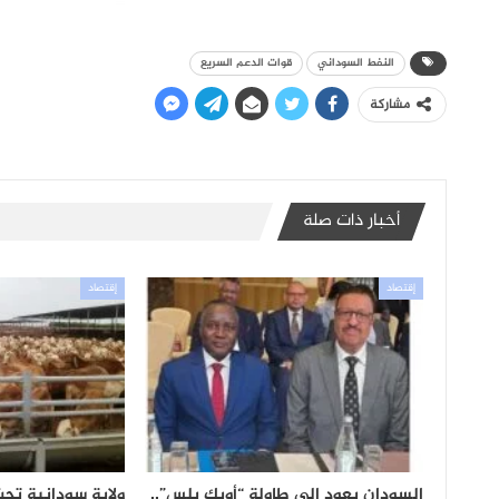
النفط السوداني
قوات الدعم السريع
مشاركة
أخبار ذات صلة
إقتصاد
إقتصاد
السودان يعود إلى طاولة “أوبك بلس”..
ولاية سودانية تح