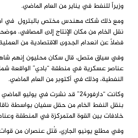
وزيراً للنفط في يناير من العام الماضي.
ومع ذلك شكك مهندس مختص بالبترول في امكان
نقل الخام من مكان الإنتاج إلى المصافي، موضحا
فضلاً عن انعدام الجدوى الاقتصادية من العملية.
وفي سياق متصل، قال سكان محليون إنهم شاه
عناصر عسكرية في منطقة “بادي” الواقعة شمال
النفطية، وذلك في أكتوبر من العام الماضي.
وكانت “دارفور24” قد نشرت في يوليو 
بنقل النفط الخام من حقل سفيان بواسطة ناقل
خلافات بين القوة المتمركزة في المنطقة وعناص
وفي مطلع يونيو الجاري، قُتل عنصران من قوات