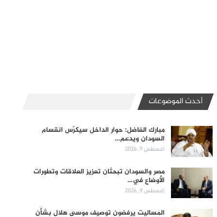
أحدث الموضوعات
مبارك الفاضل: حوار الداخل سيكرّس انقسام
السودان ويدعم…
أغسطس 9, 2026
مصر والسودان تبحثان تعزيز العلاقات وتطورات
الأوضاع في…
أغسطس 9, 2026
المساليت يرفضون توصيف موسى هلال بشأن