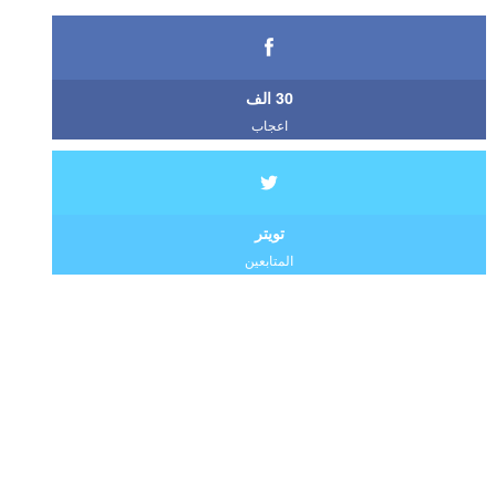
30 الف
اعجاب
تويتر
المتابعين