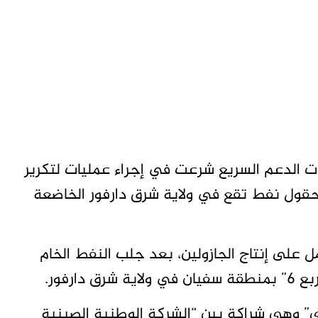
ت الدعم السريع شرعت في إجراء عمليات لتكرير
 حقول نفط تقع في ولاية شرق دارفور الخاضعة
على إنتاج الجازولين، بعد جلب النفط الخام
رفور.
بترو انرجي” وهي شراكة بين “الشركة الوطنية الصينية