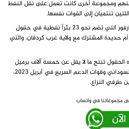
ينهم ومجموعة أخرى كانت تعمل على نقل النفط
للتين تنتميان إلى القوات نفسها.
وتسيطر قوات الدعم السريع على ولاية شرق دارفور التي تضم نحو 23 بئراً نفطية في حقول
أم حديدة المشترك مع ولاية غرب كردفان، والتي
ذه الحقول تنتج ما لا يقل عن خمسة آلاف برميل
من النفط يومياً قبل اندلاع الحرب بين الجيش السوداني وقوات الدعم السريع في أبريل 2023،
 طرفي النزاع.