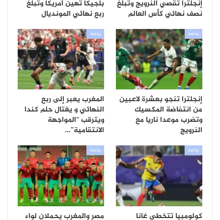
إنجلترا تقصي النرويج وتبلغ
بلجيكا تهين أمريكا وتبلغ
نصف نهائي كأس العالم
ربع نهائي المونديال
رياضة
رياضة
إنجلترا تنجو بعشرة لاعبين
المغرب يعبر إلى ربع
من انتفاضة المكسيك
النهائي و يغتال حلم كندا
وتضرب موعدا ناريا مع
ويترقب “المواجهة
النرويج
الانتقامية”…
رياضة
رياضة
كولومبيا تتخطى غانا
مصر والمغرب يحملان لواء