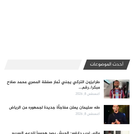
أحدث الموضوعات
طرابزون التركي يجني ثمار صفقة المصري محمد صلاح
مبكرا..رقم…
أغسطس 8, 2026
طه سليمان يعلن مفاجأة جديدة لجمهوره من الرياض
أغسطس 8, 2026
والي غرب دارفور: الجيش يصد هجوماً للدعم السريع