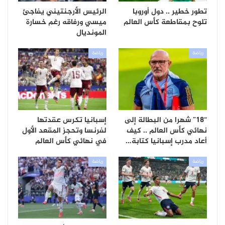
تطور خطير .. دول أوروبا
الرئيس الأرجنتيني يفاجئ
تلوح بمقاطعة كأس العالم
ميسي ورفاقه رغم خسارة
المونديال
رياضة
رياضة
“18” شهرا من البطالة إلى
إسبانيا تكرس عقدتها
نهائي كأس العالم .. كيف
لفرنسا وتحجز المقعد الأول
أعاد مدرب إسبانيا كتابة…
في نهائي كأس العالم
رياضة
رياضة