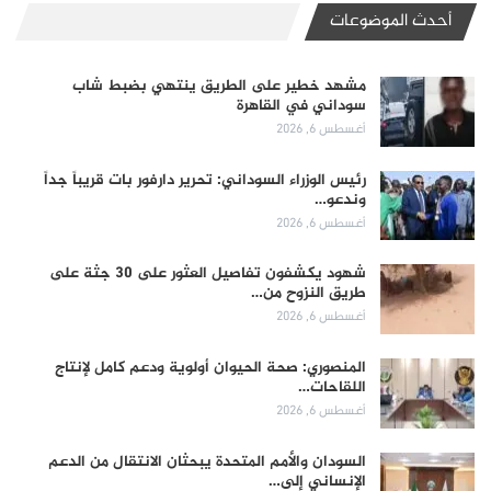
أحدث الموضوعات
مشهد خطير على الطريق ينتهي بضبط شاب
سوداني في القاهرة
أغسطس 6, 2026
رئيس الوزراء السوداني: تحرير دارفور بات قريباً جداً
وندعو…
أغسطس 6, 2026
شهود يكشفون تفاصيل العثور على 30 جثة على
طريق النزوح من…
أغسطس 6, 2026
المنصوري: صحة الحيوان أولوية ودعم كامل لإنتاج
اللقاحات…
أغسطس 6, 2026
السودان والأمم المتحدة يبحثان الانتقال من الدعم
الإنساني إلى…