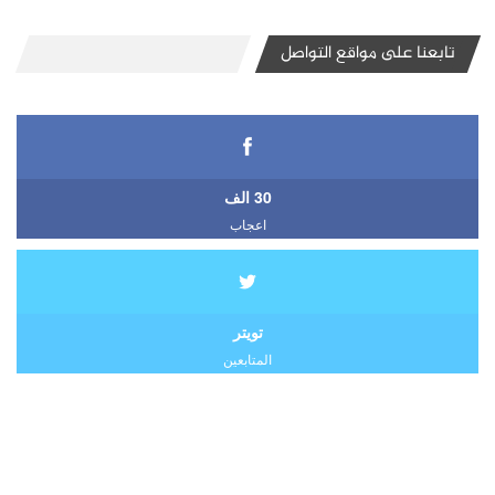
تابعنا على مواقع التواصل
30 الف
اعجاب
تويتر
المتابعين