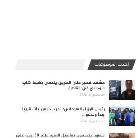
أحدث الموضوعات
مشهد خطير على الطريق ينتهي بضبط شاب
سوداني في القاهرة
أغسطس 6, 2026
رئيس الوزراء السوداني: تحرير دارفور بات قريباً
جداً وندعو…
أغسطس 6, 2026
شهود يكشفون تفاصيل العثور على 30 جثة على