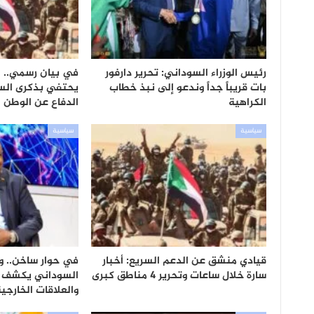
رئيس الوزراء السوداني: تحرير دارفور
في بيان رسمي.. 
بات قريباً جداً وندعو إلى نبذ خطاب
يحتفي بذكرى الس
الكراهية
الدفاع عن الوطن
سياسية
سياسية
قيادي منشق عن الدعم السريع: أخبار
في حوار ساخن.. وز
سارة خلال ساعات وتحرير 4 مناطق كبرى
السوداني يكشف أ
والعلاقات الخارجي