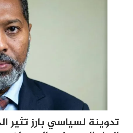
تدوينة لسياسي بارز تثير ا