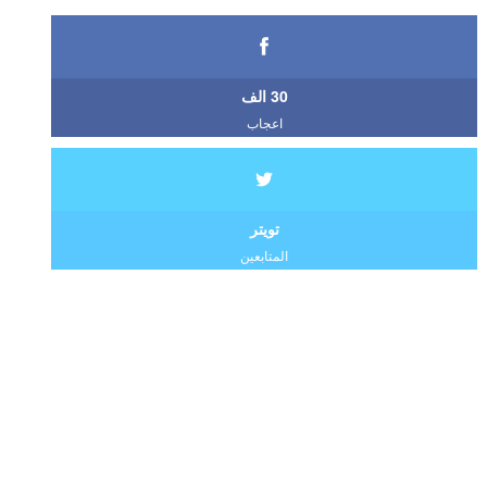
30 الف
اعجاب
تويتر
المتابعين