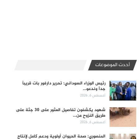
أحدث الموضوعات
رئيس الوزراء السوداني: تحرير دارفور بات قريباً
جداً وندعو…
أغسطس 6, 2026
شهود يكشفون تفاصيل العثور على 30 جثة على
طريق النزوح من…
أغسطس 6, 2026
المنصوري: صحة الحيوان أولوية ودعم كامل لإنتاج