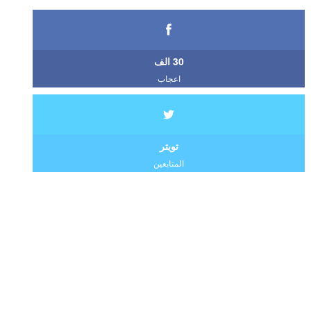
30 الف
اعجاب
تويتر
المتابعين