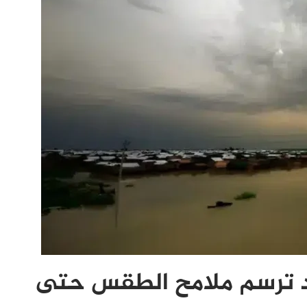
رصاد ترسم ملامح الطقس حتى