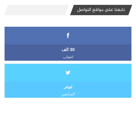
تابعنا على مواقع التواصل
30 الف
اعجاب
تويتر
المتابعين