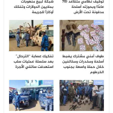
توقيف نظامي متقاعد (70
شبكة لبيع منهوبات
عامًا) وبحوزته أسلحة
بملايين الدولارات وتفكك
مدفونة تحت الأرض
أوكاراً للجريمة
حوادث
حوادث
طوف أمني مشترك يضبط
تفكيك عصابة “الترحال”
أسلحة ومخدرات ومخالفين
بعد سلسلة عمليات سلب
خلال حملة واسعة بجنوب
استهدفت سائقي الأجرة
الخرطوم
حوادث
حوادث