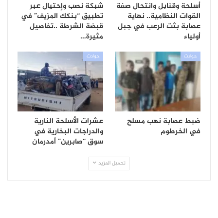
أسلحة وقنابل وانتحال صفة
شبكة نصب وإحتيال عبر
القوات النظامية.. نهاية
تطبيق “بنكك المزيف” في
عصابة بثت الرعب في جبل
قبضة الشرطة ..تفاصيل
أولياء
مثيرة…
حوادث
حوادث
ضبط عصابة نهب مسلح
عشرات الأسلحة النارية
في الخرطوم
والدراجات البخارية في
سوق “صابرين” أمدرمان
تحميل المزيد