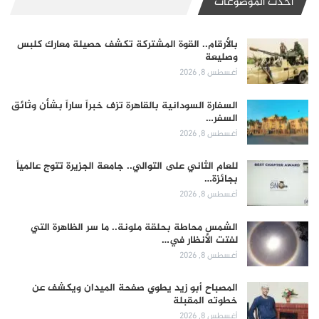
أحدث الموضوعات
بالأرقام.. القوة المشتركة تكشف حصيلة معارك كلبس
وصليعة
أغسطس 8, 2026
السفارة السودانية بالقاهرة تزف خبراً ساراً بشأن وثائق
السفر…
أغسطس 8, 2026
للعام الثاني على التوالي.. جامعة الجزيرة تتوج عالمياً
بجائزة…
أغسطس 8, 2026
الشمس محاطة بحلقة ملونة.. ما سر الظاهرة التي
لفتت الأنظار في…
أغسطس 8, 2026
المصباح أبو زيد يطوي صفحة الميدان ويكشف عن
خطوته المقبلة
أغسطس 8, 2026