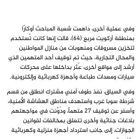
وفي عملية أخرى، داهمت شعبة المباحث أوكارًا
بمنطقة أركويت مربع (64)، قالت إنها كانت تُستخدم
لتخزين مسروقات ومنهوبات من منازل المواطنين
والمحال التجارية، حيث تم توقيف أحد المتهمين الذي
أرشد إلى مواقع أخرى، عُثر بداخلها على محركات
سيارات ومعدات طباعة وأجهزة كهربائية وإلكترونية.
وفي السياق، نفذ طوف أمني مشترك انطلق من قسم
شرطة سوبا غرب واستهدف مناطق الهشاشة الأمنية،
وأسفر عن توقيف 27 متهماً، ودُوِّنت في مواجهتهم
بلاغات جنائية وأخرى تتعلق بمخالفات لقوانين
الجوازات، إلى جانب استرداد أجهزة منزلية وكهربائية