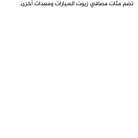
تضم مئات مصافي زيوت السيارات ومعدات أخرى.