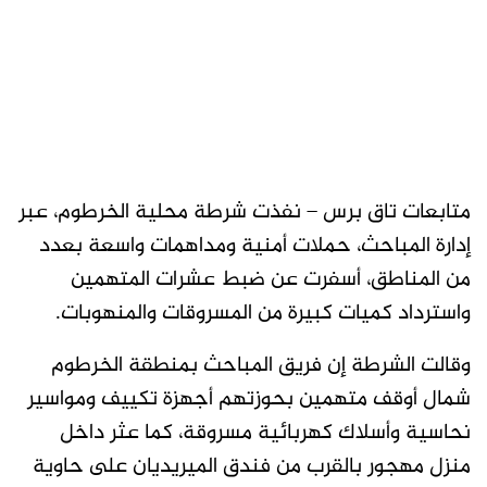
متابعات تاق برس – نفذت شرطة محلية الخرطوم، عبر
إدارة المباحث، حملات أمنية ومداهمات واسعة بعدد
من المناطق، أسفرت عن ضبط عشرات المتهمين
واسترداد كميات كبيرة من المسروقات والمنهوبات.
وقالت الشرطة إن فريق المباحث بمنطقة الخرطوم
شمال أوقف متهمين بحوزتهم أجهزة تكييف ومواسير
نحاسية وأسلاك كهربائية مسروقة، كما عثر داخل
منزل مهجور بالقرب من فندق الميريديان على حاوية