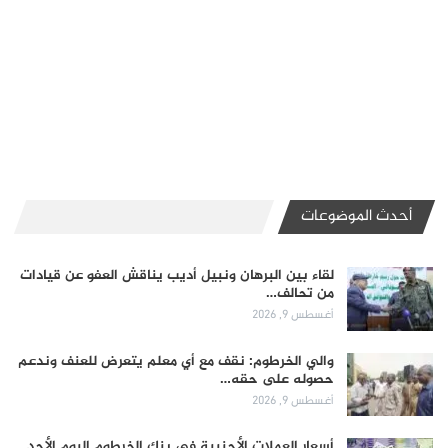
أحدث الموضوعات
لقاء بين البرهان ونبيل أديب يناقش العفو عن قيادات
من تحالف…
أغسطس 9, 2026
والي الخرطوم: نقف مع أي معلم يتعرض للعنف وندعم
حصوله على حقه…
أغسطس 9, 2026
أسعار العملات الأجنبية في بنك الخرطوم اليوم الأحد