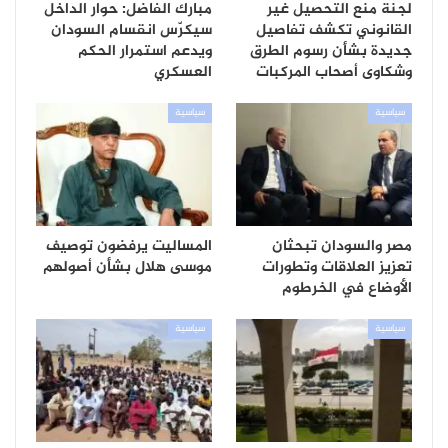
لجنة منع التحصيل غير
مبارك الفاضل: حوار الداخل
القانوني تكشف تفاصيل
سيكرّس انقسام السودان
جديدة بشأن رسوم الطرق
ويدعم استمرار الحكم
وشكاوى أصحاب المركبات
العسكري
سياسية
سياسية
مصر والسودان تبحثان
المساليت يرفضون توصيف
تعزيز العلاقات وتطورات
موسى هلال بشأن أصولهم
الأوضاع في الخرطوم
سياسية
سياسية