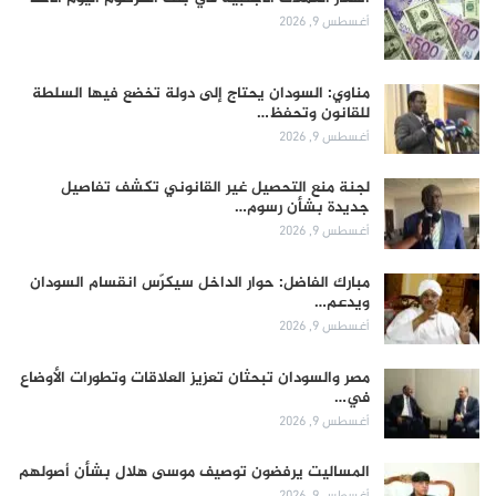
أغسطس 9, 2026
مناوي: السودان يحتاج إلى دولة تخضع فيها السلطة
للقانون وتحفظ…
أغسطس 9, 2026
لجنة منع التحصيل غير القانوني تكشف تفاصيل
جديدة بشأن رسوم…
أغسطس 9, 2026
مبارك الفاضل: حوار الداخل سيكرّس انقسام السودان
ويدعم…
أغسطس 9, 2026
مصر والسودان تبحثان تعزيز العلاقات وتطورات الأوضاع
في…
أغسطس 9, 2026
المساليت يرفضون توصيف موسى هلال بشأن أصولهم