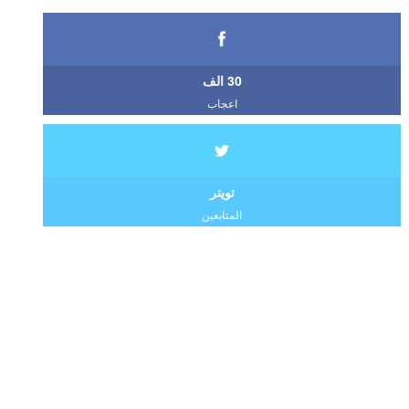
30 الف
اعجاب
تويتر
المتابعين