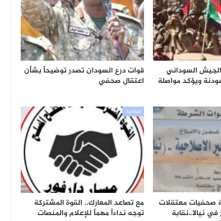
الجيش السوداني
قوات درع السودان تصدر توضيحاً بشأن
ودنة ويؤكد مواصلة
اعتقال صحفي
سياسية
 صحفيات معتقلات
مع تصاعد المعارك.. القوة المشتركة
في نيالا..نقابة
توجه نداءاً مهماً للإعلام والمنصات