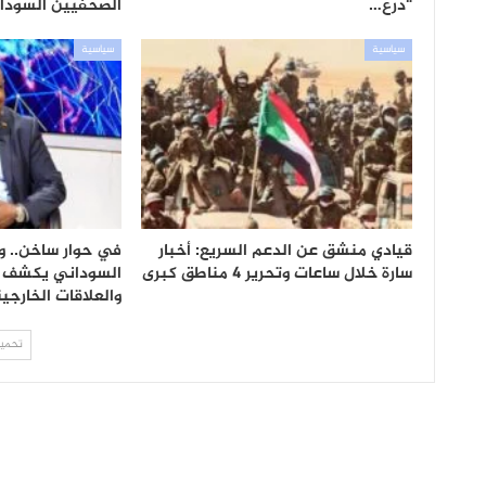
“درع…
الصحفيين السودا
سياسية
سياسية
قيادي منشق عن الدعم السريع: أخبار
في حوار ساخن.. وز
سارة خلال ساعات وتحرير 4 مناطق كبرى
السوداني يكشف أ
والعلاقات الخارجي
تحميل