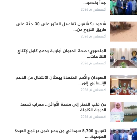
جداً وندعو…
أغسطس 6, 2026
شهود يكشفون تفاصيل العثور على 30 جثة على
طريق النزوح من…
أغسطس 6, 2026
المنصوري: صحة الحيوان أولوية ودعم كامل لإنتاج
اللقاحات…
أغسطس 6, 2026
السودان والأمم المتحدة يبحثان الانتقال من الدعم
الإنساني إلى…
أغسطس 6, 2026
من قلب الخطر إلى منصة الأوائل.. محراب تحصد
الدرجة الكاملة
أغسطس 6, 2026
تفويج 8,700 سوداني من مصر ضمن برنامج العودة
الطوعية..…