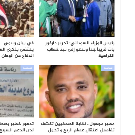
رئيس الوزراء السوداني: تحرير دارفور
في بيان رسمي.. 
بات قريباً جداً وندعو إلى نبذ خطاب
يحتفي بذكرى الس
الكراهية
الدفاع عن الوطن
سياسية
سياسية
مصير مجهول.. نقابة الصحفيين تكشف
تدهور خطير بصحة
تفاصيل اعتقال عصام الريح و تحمل
لدى الدعم السريع 