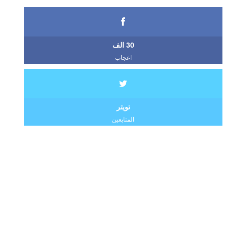
30 الف
اعجاب
تويتر
المتابعين