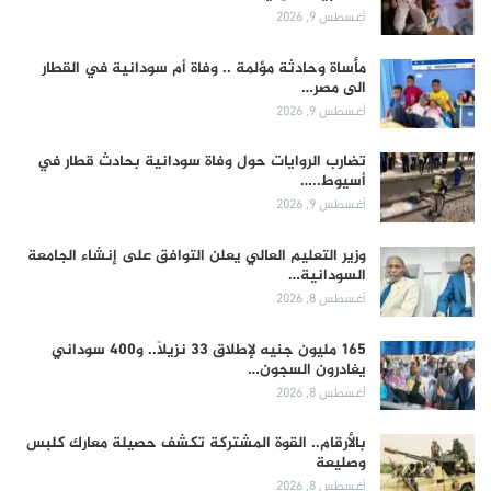
أغسطس 9, 2026
مأساة وحادثة مؤلمة .. وفاة أم سودانية في القطار
الى مصر…
أغسطس 9, 2026
تضارب الروايات حول وفاة سودانية بحادث قطار في
أسيوط..…
أغسطس 9, 2026
وزير التعليم العالي يعلن التوافق على إنشاء الجامعة
السودانية…
أغسطس 8, 2026
165 مليون جنيه لإطلاق 33 نزيلاً.. و400 سوداني
يغادرون السجون…
أغسطس 8, 2026
بالأرقام.. القوة المشتركة تكشف حصيلة معارك كلبس
وصليعة
أغسطس 8, 2026