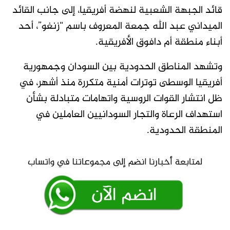
قائد الجبهة الشعبية لنهضة أفريقيا، إلى جانب القائد
الميداني عبد الله جمعة المعروف باسم “زنغو”، أحد
أبناء منطقة أم دافوق الأفريقية.
وتشهد المناطق الحدودية بين السودان وجمهورية
أفريقيا الوسطى توترات أمنية متكررة منذ أشهر، في
ظل انتشار القوات الروسية واتهامات متبادلة بشأن
استهداف الرعاة والتجار السودانيين العاملين في
المنطقة الحدودية.