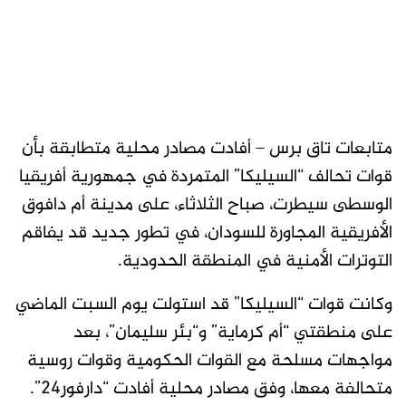
متابعات تاق برس – أفادت مصادر محلية متطابقة بأن
قوات تحالف “السيليكا” المتمردة في جمهورية أفريقيا
الوسطى سيطرت، صباح الثلاثاء، على مدينة أم دافوق
الأفريقية المجاورة للسودان، في تطور جديد قد يفاقم
التوترات الأمنية في المنطقة الحدودية.
وكانت قوات “السيليكا” قد استولت يوم السبت الماضي
على منطقتي “أم كرماية” و“بئر سليمان”، بعد
مواجهات مسلحة مع القوات الحكومية وقوات روسية
متحالفة معها، وفق مصادر محلية أفادت “دارفور24”.