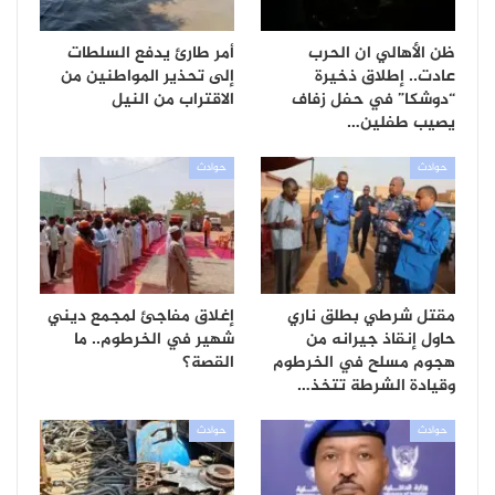
ظن الأهالي ان الحرب
أمر طارئ يدفع السلطات
عادت.. إطلاق ذخيرة
إلى تحذير المواطنين من
“دوشكا” في حفل زفاف
الاقتراب من النيل
يصيب طفلين…
حوادث
حوادث
مقتل شرطي بطلق ناري
إغلاق مفاجئ لمجمع ديني
حاول إنقاذ جيرانه من
شهير في الخرطوم.. ما
هجوم مسلح في الخرطوم
القصة؟
وقيادة الشرطة تتخذ…
حوادث
حوادث