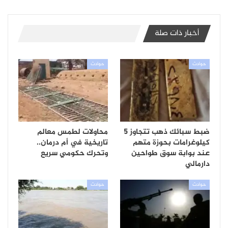
أخبار ذات صلة
حوادث
حوادث
ضبط سبائك ذهب تتجاوز 5
محاولات لطمس معالم
كيلوغرامات بحوزة متهم
تاريخية في أم درمان..
عند بوابة سوق طواحين
وتحرك حكومي سريع
دارمالي
حوادث
حوادث