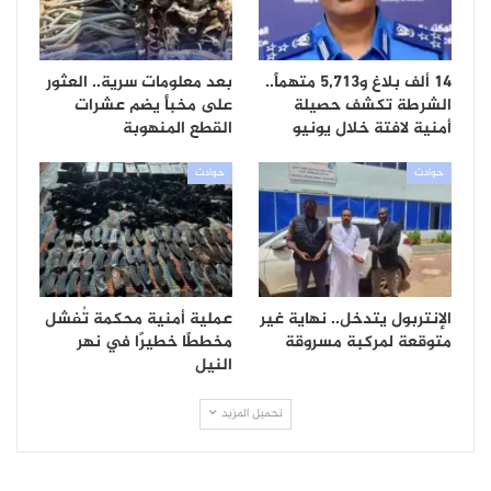
14 ألف بلاغ و5,713 متهماً..
بعد معلومات سرية.. العثور
الشرطة تكشف حصيلة
على مخبأ يضم عشرات
أمنية لافتة خلال يونيو
القطع المنهوبة
حوادث
حوادث
الإنتربول يتدخل.. نهاية غير
عملية أمنية محكمة تُفشل
متوقعة لمركبة مسروقة
مخططًا خطيرًا في نهر
النيل
تحميل المزيد