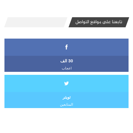
تابعنا على مواقع التواصل
30 الف
اعجاب
تويتر
المتابعين