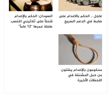
عاجل .. الحكم بالاعدام على
السودان: الحكم بالإعدام
ضابط في الدعم السريع
شنقاً على ثلاثيني اغتصب
طفلة عمرها “12 عاماً”
أخبار
محكومون بالإعدام يفلتون
من حبل المشنقة في
اللحظات الأخيرة