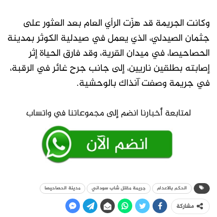
وكانت الجريمة قد هزّت الرأي العام بعد العثور على
جثمان الصيدلي، الذي يعمل في صيدلية الكوثر بمدينة
الحصاحيصا، في ميدان القرية، وقد فارق الحياة إثر
إصابته بطلقين ناريين، إلى جانب جرح غائر في الرقبة،
في جريمة وصفت آنذاك بالوحشية.
الحكم بالاعدام
جريمة مقتل شاب سوداني
مدينة الحصاحيصا
مشاركة