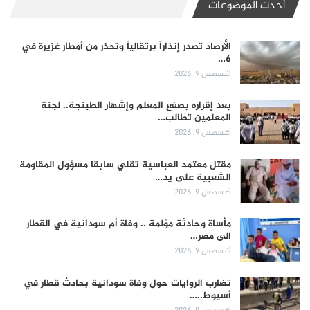
أحدث الموضوعات
الأرصاد تصدر إنذاراً برتقالياً وتحذر من أمطار غزيرة في
6…
أغسطس 9, 2026
بعد إقراره بصفع المعلم وإشهار الطبنجة.. لجنة
المعلمين تطالب…
أغسطس 9, 2026
مقتل معتمد العباسية تقلي سابقا مسؤول المقاومة
الشعبية على يد…
أغسطس 9, 2026
مأساة وحادثة مؤلمة .. وفاة أم سودانية في القطار
الى مصر…
أغسطس 9, 2026
تضارب الروايات حول وفاة سودانية بحادث قطار في
أسيوط..…