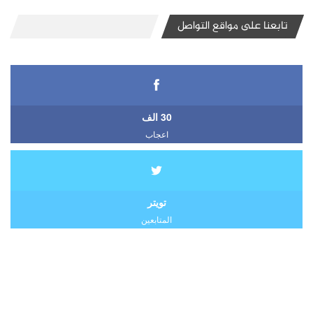
تابعنا على مواقع التواصل
30 الف
اعجاب
تويتر
المتابعين