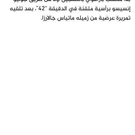
إنسيسو برأسية متقنة في الدقيقة “42”، بعد تلقيه
تمريرة عرضية من زميله ماتياس جالارزا.