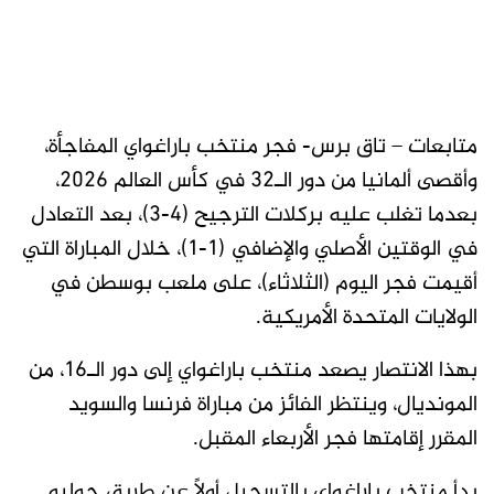
متابعات – تاق برس- فجر منتخب باراغواي المفاجأة،
وأقصى ألمانيا من دور الـ32 في كأس العالم 2026،
بعدما تغلب عليه بركلات الترجيح (4-3)، بعد التعادل
في الوقتين الأصلي والإضافي (1-1)، خلال المباراة التي
أقيمت فجر اليوم (الثلاثاء)، على ملعب بوسطن في
الولايات المتحدة الأمريكية.
بهذا الانتصار يصعد منتخب باراغواي إلى دور الـ16، من
المونديال، وينتظر الفائز من مباراة فرنسا والسويد
المقرر إقامتها فجر الأربعاء المقبل.
بدأ منتخب باراغواي بالتسجيل أولًا عن طريق جوليو