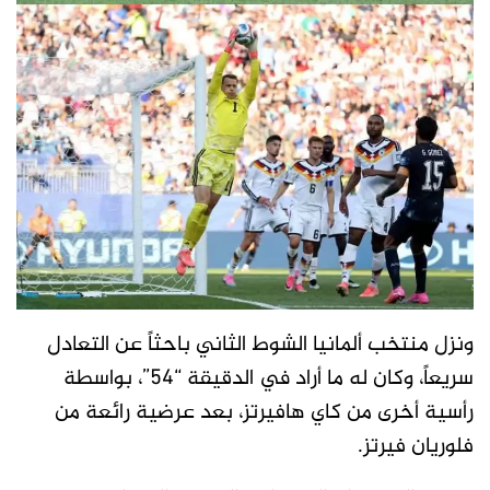
ونزل منتخب ألمانيا الشوط الثاني باحثاً عن التعادل
سريعاً، وكان له ما أراد في الدقيقة “54”، بواسطة
رأسية أخرى من كاي هافيرتز، بعد عرضية رائعة من
فلوريان فيرتز.