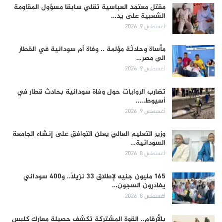
مقتل معتمد العباسية تقلي سابقا مسؤول المقاومة
الشعبية على يد…
أغسطس 9, 2026
مأساة وحادثة مؤلمة .. وفاة أم سودانية في القطار
الى مصر…
أغسطس 9, 2026
تضارب الروايات حول وفاة سودانية بحادث قطار في
أسيوط..…
أغسطس 9, 2026
وزير التعليم العالي يعلن التوافق على إنشاء الجامعة
السودانية…
أغسطس 8, 2026
165 مليون جنيه لإطلاق 33 نزيلاً.. و400 سوداني
يغادرون السجون…
أغسطس 8, 2026
بالأرقام.. القوة المشتركة تكشف حصيلة معارك كلبس