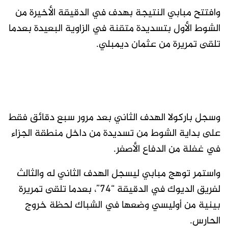
وافتتح مبابي النتيجة بهدف في الدقيقة الأخيرة من
الشوط الأول بتسديدة متقنة في الزاوية البعيدة بعدما
تلقى تمريرة من عثمان ديمبلي.
وسجل باركولا الهدف الثاني بعد مرور سبع دقائق فقط
على بداية الشوط من تسديدة من داخل منطقة الجزاء
في غفلة من الدفاع الأصفر.
واستمر توهج مبابي ليسجل الهدف الثاني له والثالث
لفريق الديوك في الدقيقة “74”، بعدما تلقى تمريرة
بينية من أوليسي وضعها في الشباك لحظة خروج
الحارس.