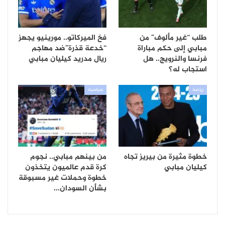
طلب “غير مألوف” من
فخ الميركاتو.. مورينيو يجهز
مبابي إلى حكم مباراة
“خدعة قذرة”ضد مهاجم
فرنسا والنرويج.. هل
ريال مدريد كيليان مبابي
استجاب له؟
رياضة
سياسية
خطوة مثيرة من بيريز تجاه
من بينهم مبابي.. نجوم
كيليان مبابي
كرة قدم عالميون يتخذون
خطوة وحملات غير مسبوقة
بشأن السودان…