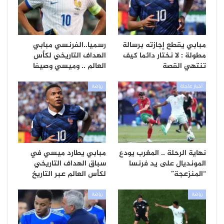
مبابي يقطع إجازته برسالة
رسميا..الفرنسي مبابي
مطولة : لا نختار دائما كيف
الهداف التاريخي لكأس
تنتهي القصة
العالم .. وميسي وصيفا
أخبار عاجلة
رياضة
نهاية الرحلة .. المغرب يودع
مبابي يطارد ميسي في
المونديال على يد فرنسا
سباق الهداف التاريخي
“المنزعجة”
لكأس العالم عبر التاريخ
رياضة
رياضة