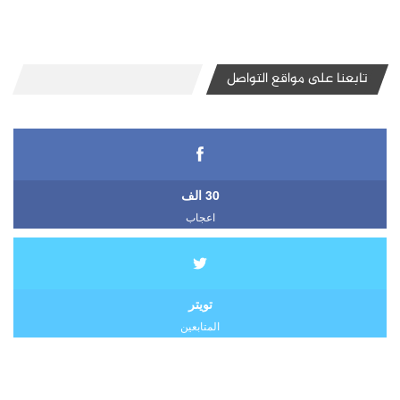
تابعنا على مواقع التواصل
30 الف
اعجاب
تويتر
المتابعين