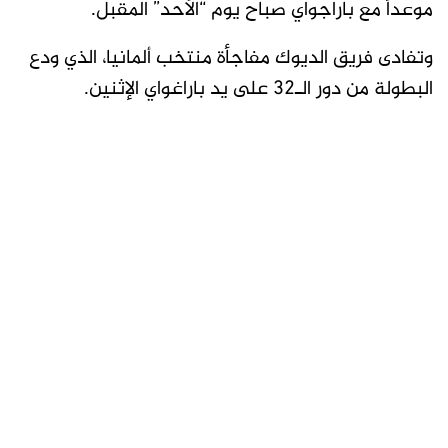
موعداً مع باراجواي صباح يوم “الأحد” المقبل.
وتفادى فريق الديوك مفاجأة منتخب ألمانيا، الذي ودع
البطولة من دور الـ32 على يد باراغواي الإثنين.