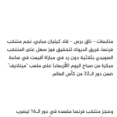
متابعات – تاق برس – قاد كيليان مبابي، نجم منتخب
فرنسا، فريق الديوك لتحقيق فوز سهل على المنتخب
السويدي بثلاثية دون رد في مباراة أقيمت في ساعة
مبكرة من صباح اليوم (الأربعاء) على ملعب “ميتلايف”
ضمن دور الـ32 من كأس العالم.
وحجز منتخب فرنسا مقعده في دور الـ16 ليضرب