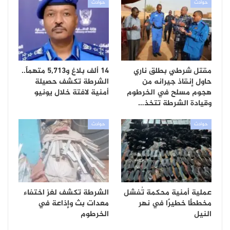
حوادث
حوادث
مقتل شرطي بطلق ناري
14 ألف بلاغ و5,713 متهماً..
حاول إنقاذ جيرانه من
الشرطة تكشف حصيلة
هجوم مسلح في الخرطوم
أمنية لافتة خلال يونيو
وقيادة الشرطة تتخذ…
حوادث
حوادث
عملية أمنية محكمة تُفشل
الشرطة تكشف لغز اختفاء
مخططًا خطيرًا في نهر
معدات بث وإذاعة في
النيل
الخرطوم