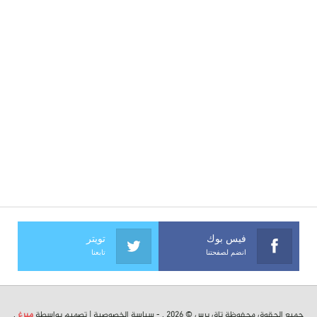
فيس بوك
تويتر
انضم لصفحتنا
تابعنا
جميع الحقوق محفوظة تاق برس © 2026 . -
سياسة الخصوصية
| تصميم بواسطة
ميرغ
.