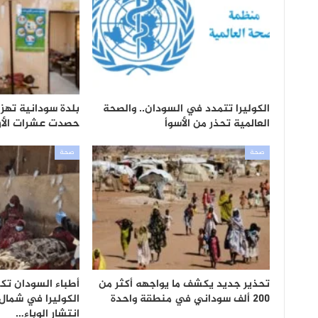
الكوليرا تتمدد في السودان.. والصحة
بلدة سودانية تهزم
العالمية تحذر من الأسوأ
حصدت عشرات الأر
صحة
صحة
تحذير جديد يكشف ما يواجهه أكثر من
أطباء السودان تكش
200 ألف سوداني في منطقة واحدة
الكوليرا في شمال
انتشار الوباء…