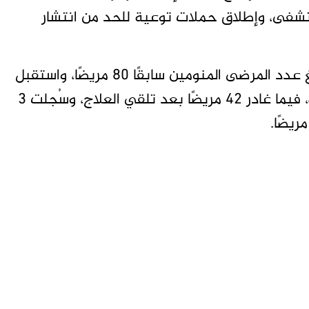
شفى، وإطلاق حملات توعية للحد من انتشار
وبحسب التقرير اليومي لمستشفى المزروب، بلغ عدد المرضى المنومين سابقًا 80 مريضًا، واستقبل
المستشفى في الأول من يوليو 40 حالة جديدة، فيما غادر 42 مريضًا بعد تلقي العلاج، وسُجلت 3