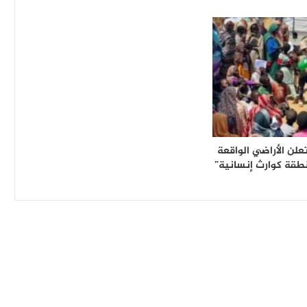
علن الأراضي الواقعة
طقة كوارث إنسانية”