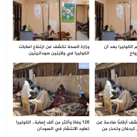
 الكوليرا بعد أن
وزارة الصحة تكشف عن ارتفاع اصابات
واح
الكوليرا في ولايتين سودانيتين
صحة
ف أرقامًا صادمة عن
120 وفاة وأكثر من ألف إصابة.. الكوليرا
 كردفان وتحذر من
تعاود الانتشار في السودان