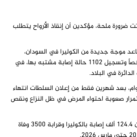
 ضرورة ملحة، مؤكدين أن إنقاذ الأرواح يتطلب
اعد موجة جديدة من الكوليرا في السودان،
مؤكدة أن التفشي الأخير أسفر عن وفاة 120 شخصاً وتسجيل 1102 حالة إصابة مشتبه بها، في
دائرة في البلاد.
وام، بعد شهرين فقط من إعلان السلطات انتهاء
رس 2026، ما يعكس استمرار صعوبة احتواء المرض في ظل النزاع ونقص
ووفقاً للبيانات الحكومية، سجل السودان أكثر من 124.4 ألف إصابة بالكوليرا وقرابة 3500 وفاة