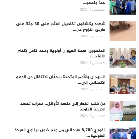
جداً وندعو…
أغسطس 6, 2026
شهود يكشفون تفاصيل العثور على 30 جثة على
طريق النزوح من…
أغسطس 6, 2026
المنصوري: صحة الحيوان أولوية ودعم كامل لإنتاج
اللقاحات…
أغسطس 6, 2026
السودان والأمم المتحدة يبحثان الانتقال من الدعم
الإنساني إلى…
أغسطس 6, 2026
من قلب الخطر إلى منصة الأوائل.. محراب تحصد
الدرجة الكاملة
أغسطس 6, 2026
تفويج 8,700 سوداني من مصر ضمن برنامج العودة
الطوعية..…