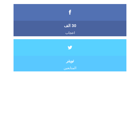
30 الف
اعجاب
تويتر
المتابعين