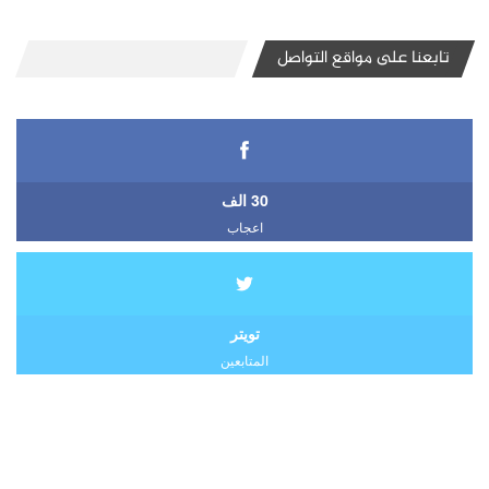
تابعنا على مواقع التواصل
30 الف
اعجاب
تويتر
المتابعين