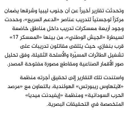
وتحدثت تقارير أخيراً عن أن جنوب ليبيا وشرقها يضمان
مركزاً لوجستياً لتدريب عناصر «الدعم السريع»، وحددت
وجود أربعة معسكرات تدريب داخل مناطق خاضعة
لسيطرة «الجيش الوطني»، من بينها «المعسكر 17»
قرب بنغازي، حيث يتلقى مقاتلون تدريبات على
تشغيل الطائرات المسيّرة والأسلحة الثقيلة، وفق تحليل
صور الأقمار الصناعية ومقاطع مصورة مفتوحة المصدر.
واستندت تلك التقارير إلى تحقيق أجرته منظمة
«لايتهاوس ريبورتس» الهولندية، بالتعاون مع «مرصد
الحرب السودانية» ومنظمة «إيفيدنت ميديا»
المتخصصة في التحقيقات البصرية.