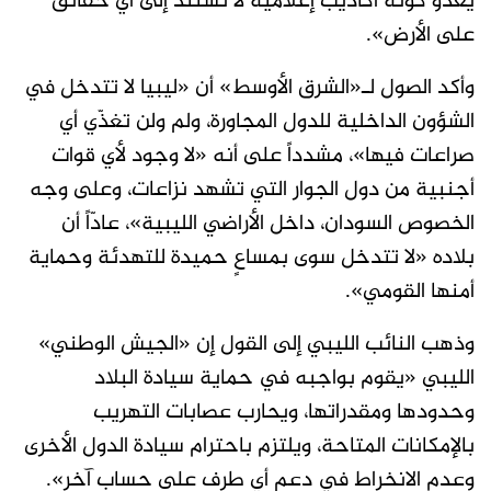
يعدو كونه أكاذيب إعلامية لا تستند إلى أي حقائق
على الأرض».
وأكد الصول لـ«الشرق الأوسط» أن «ليبيا لا تتدخل في
الشؤون الداخلية للدول المجاورة، ولم ولن تغذّي أي
صراعات فيها»، مشدداً على أنه «لا وجود لأي قوات
أجنبية من دول الجوار التي تشهد نزاعات، وعلى وجه
الخصوص السودان، داخل الأراضي الليبية»، عادّاً أن
بلاده «لا تتدخل سوى بمساعٍ حميدة للتهدئة وحماية
أمنها القومي».
وذهب النائب الليبي إلى القول إن «الجيش الوطني»
الليبي «يقوم بواجبه في حماية سيادة البلاد
وحدودها ومقدراتها، ويحارب عصابات التهريب
بالإمكانات المتاحة، ويلتزم باحترام سيادة الدول الأخرى
وعدم الانخراط في دعم أي طرف على حساب آخر».