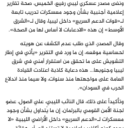
ونفى مصدر عسكري ليبي رفيع، الخميس، صحة تقارير
إعلامية أجنبية بشأن وجود معسكرات تدريب تابعة
لـ«قوات الدعم السريع» داخل ليبيا، وقال لـ«الشرق
الأوسط» إن هذه «الادعاءات لا أساس لها من الصحة».
وقال المصدر، الذي طلب عدم الكشف عن هويته
لحساسية موقعه، إن ما ورد في التقرير «يأتي في إطار
التشويش على ما تحقق من استقرار أمني في شرق
ليبيا وجنوبها… هذه دعاية كاذبة اعتادت القيادة
العامة على مواجهتها منذ سنوات، ولا سيما منذ اندلاع
الحرب في السودان».
وتأكيداً على ذلك، قال النائب الليبي، علي الصول، عضو
لجنة الأمن القومي بالبرلمان، إن ما يُتداول بشأن وجود
معسكرات لـ«الدعم السريع» داخل الأراضي الليبية «لا