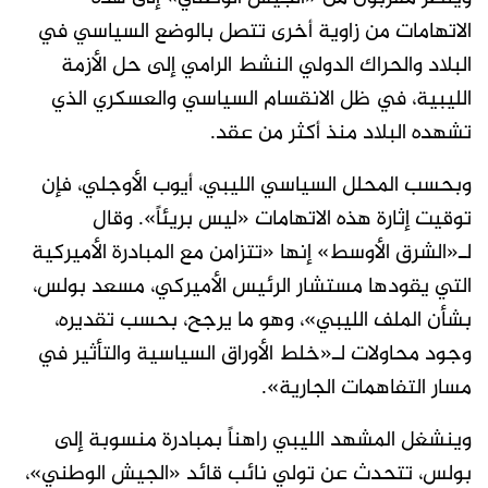
الاتهامات من زاوية أخرى تتصل بالوضع السياسي في
البلاد والحراك الدولي النشط الرامي إلى حل الأزمة
الليبية، في ظل الانقسام السياسي والعسكري الذي
تشهده البلاد منذ أكثر من عقد.
وبحسب المحلل السياسي الليبي، أيوب الأوجلي، فإن
توقيت إثارة هذه الاتهامات «ليس بريئاً». وقال
لـ«الشرق الأوسط» إنها «تتزامن مع المبادرة الأميركية
التي يقودها مستشار الرئيس الأميركي، مسعد بولس،
بشأن الملف الليبي»، وهو ما يرجح، بحسب تقديره،
وجود محاولات لـ«خلط الأوراق السياسية والتأثير في
مسار التفاهمات الجارية».
وينشغل المشهد الليبي راهناً بمبادرة منسوبة إلى
بولس، تتحدث عن تولي نائب قائد «الجيش الوطني»،