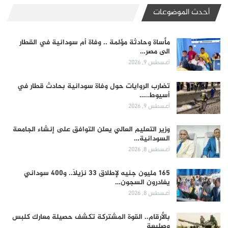
أحدث الموضوعات
مأساة وحادثة مؤلمة .. وفاة أم سودانية في القطار
الى مصر…
أغسطس 9, 2026
تضارب الروايات حول وفاة سودانية بحادث قطار في
أسيوط..…
أغسطس 9, 2026
وزير التعليم العالي يعلن التوافق على إنشاء الجامعة
السودانية…
أغسطس 8, 2026
165 مليون جنيه لإطلاق 33 نزيلاً.. و400 سوداني
يغادرون السجون…
أغسطس 8, 2026
بالأرقام.. القوة المشتركة تكشف حصيلة معارك كلبس
وصليعة