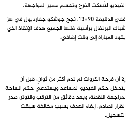
الفيديو لتُسكت الفرح وتحسم مصير المواجهة.
ففي الدقيقة 90+13، نجح جوشكو جفارديول في هز
شباك البرتغال برأسية ظنها الجميع هدف الإنقاذ الذي
يقود المباراة إلى وقت إضافي.
إلا أن فرحة الكروات لم تدم أكثر من ثوانٍ، قبل أن
يتدخل حكم الفيديو المساعد ويستدعي حكم الساحة
لمراجعة اللقطة، وبعد دقائق من الترقب والتوتر، صدر
القرار الصادم: إلغاء الهدف بسبب مخالفة سبقت
التسجيل.