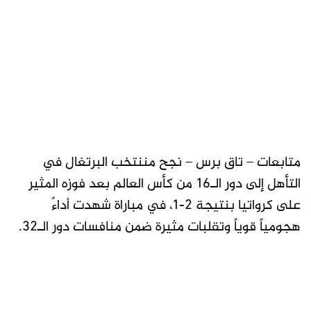
متابعات – تاق برس – نجح مننتخب البرتغال في
التأهل إلى دور الـ16 من كأس العالم بعد فوزه المثير
على كرواتيا بنتيجة 2-1، في مباراة شهدت أداءً
هجومياً قوياً وتقلبات مثيرة ضمن منافسات دور الـ32.