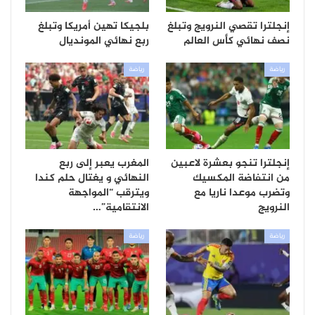
إنجلترا تقصي النرويج وتبلغ
بلجيكا تهين أمريكا وتبلغ
نصف نهائي كأس العالم
ربع نهائي المونديال
رياضة
رياضة
إنجلترا تنجو بعشرة لاعبين
المغرب يعبر إلى ربع
من انتفاضة المكسيك
النهائي و يغتال حلم كندا
وتضرب موعدا ناريا مع
ويترقب “المواجهة
النرويج
الانتقامية”…
رياضة
رياضة