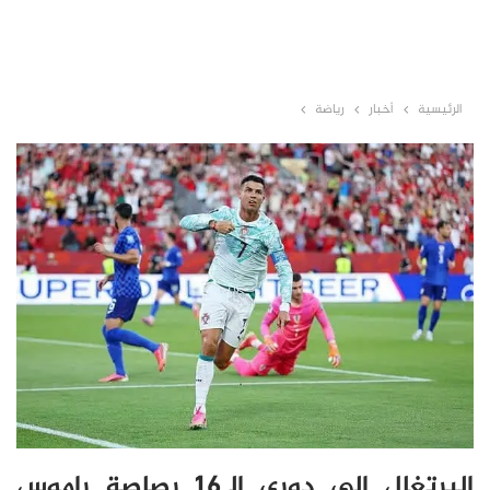
الرئيسية
أخبار
رياضة
البرتغال الى دوري الـ16..رصاصة راموس