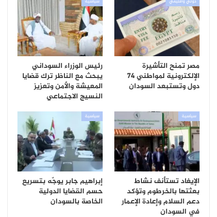
دولي واقليمي
سياسية
مصر تمنح التأشيرة
رئيس الوزراء السوداني
الإلكترونية لمواطني 74
يبحث مع الناظر ترك قضايا
دول وتستبعد السودان
المعيشة والأمن وتعزيز
النسيج الاجتماعي
سياسية
سياسية
الإيغاد تستأنف نشاط
إبراهيم جابر يوجّه بتسريع
بعثتها بالخرطوم وتؤكد
حسم القضايا الدولية
دعم السلام وإعادة الإعمار
الخاصة بالسودان
في السودان