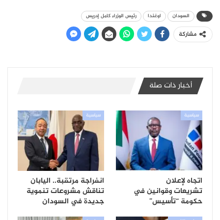
السودان
اوغندا
رئيس الوزراء كامل إدريس
مشاركة
أخبار ذات صلة
سياسية
سياسية
اتجاه لإعلان
انفراجة مرتقبة.. اليابان
تشريعات وقوانين في
تناقش مشروعات تنموية
حكومة “تأسيس”
جديدة في السودان