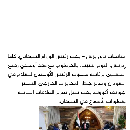
متابعات تاق برس – بحث رئيس الوزراء السوداني، كامل
إدريس، اليوم السبت، بالخرطوم، مع وفد أوغندي رفيع
المستوى برئاسة مبعوث الرئيس الأوغندي للسلام في
السودان ومدير جهاز المخابرات الخارجي، السفير
جوزيف أكووت، بحث سبل تعزيز العلاقات الثنائية
وتطورات الأوضاع في السودان.