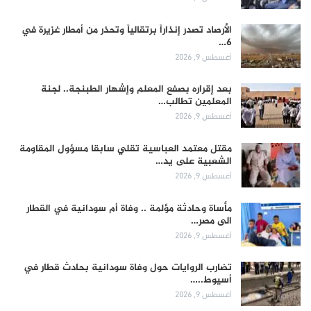
الأرصاد تصدر إنذاراً برتقالياً وتحذر من أمطار غزيرة في
6…
أغسطس 9, 2026
بعد إقراره بصفع المعلم وإشهار الطبنجة.. لجنة
المعلمين تطالب…
أغسطس 9, 2026
مقتل معتمد العباسية تقلي سابقا مسؤول المقاومة
الشعبية على يد…
أغسطس 9, 2026
مأساة وحادثة مؤلمة .. وفاة أم سودانية في القطار
الى مصر…
أغسطس 9, 2026
تضارب الروايات حول وفاة سودانية بحادث قطار في
أسيوط..…
أغسطس 9, 2026