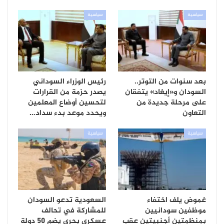
سياسية
سياسية
بعد سنوات من التوتر..
رئيس الوزراء السوداني
السودان و«إيغاد» يتفقان
يصدر حزمة من القرارات
على مرحلة جديدة من
لتحسين أوضاع المعلمين
التعاون
ويحدد موعد بدء سداد…
سياسية
سياسية
غموض يلف اختفاء
السعودية تدعو السودان
موظفين سودانيين
للمشاركة في تحالف
بمنظمتين أجنبيتين عقب
عسكري بحري يضم 50 دولة