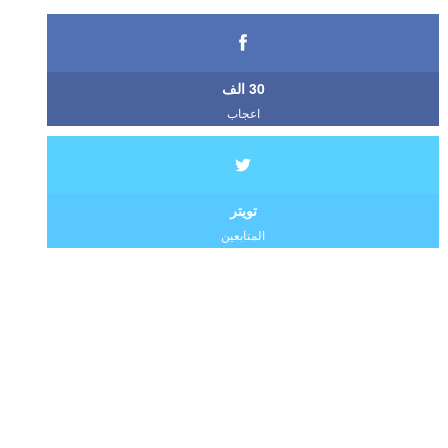
30 الف
اعجاب
تويتر
المتابعين