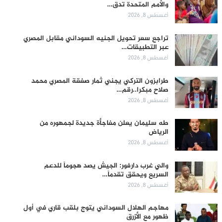
والأمم المتحدة تدق…
أغسطس 8, 2026
تراجع سعر تحويل الجنيه السوداني مقابل المصري
عبر التطبيقات…
أغسطس 8, 2026
طرابزون التركي يجني ثمار صفقة المصري محمد
صلاح مبكرا..رقم…
أغسطس 8, 2026
طه سليمان يعلن مفاجأة جديدة لجمهوره من
الرياض
أغسطس 8, 2026
والي غرب دارفور: الجيش يصد هجوماً للدعم
السريع ويحقق تقدماً…
أغسطس 8, 2026
مهاجم الهلال السوداني يتوج بلقب قاري في أول
ظهور مع الأزرق