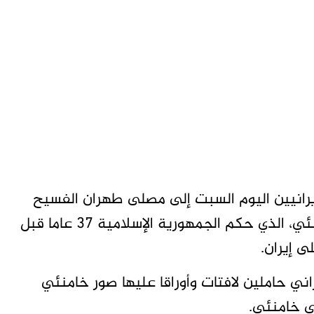
إيرانيين اليوم السبت إلى مصلى طهران الفسيح
لإلقاء نظرة الوداع على نعش آية الله علي خامنئي، الذي حكم الجمهورية الإسلامية 37 ​عاما قبل
ى إيران.
اني حاملين لافتات وأوراقا عليها صور خامنئي
ى خامنئي.