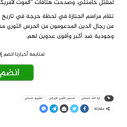
​لمقتل خامنئي، وصدحت هتافات “الموت لأمريكا
تقام مراسم الجنازة في لحظة حرجة في تاريخ 
من رجال الدين المدعومون ​من الحرس الثوري مشاع
وجودية ضد أكبر وأقوى عدوين لهم.
آية الله خامنئي
الحرس الثوري الايراني
تشييع خامنئي
مشاركة