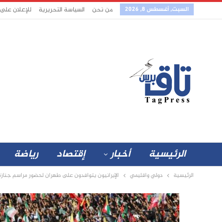
السبت, أغسطس 8, 2026
من نحن
السياسة التحريرية
للإعلان على
الرئيسية
أخبار
إقتصاد
رياضة
الرئيسية
دولي واقليمي
الإيرانيون يتوافدون على طهران لحضور مراسم جناز