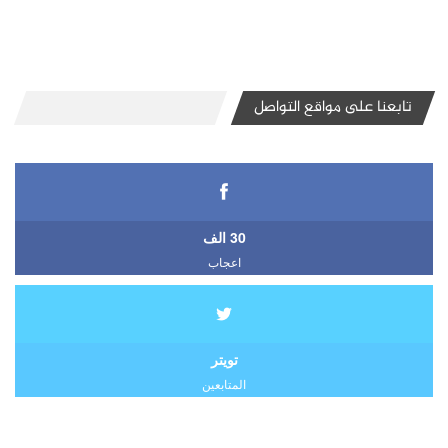
تابعنا على مواقع التواصل
30 الف
اعجاب
تويتر
المتابعين