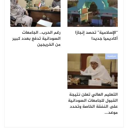
“الإسلامية” تحصد إنجازا
رغم الحرب.. الجامعات
أكاديميا جديدا
السودانية تدفع بعدد كبير
من الخريجين
سياسية
التعليم العالي تعلن نتيجة
القبول للجامعات السودانية
على النفقة الخاصة وتحدد
موعد…