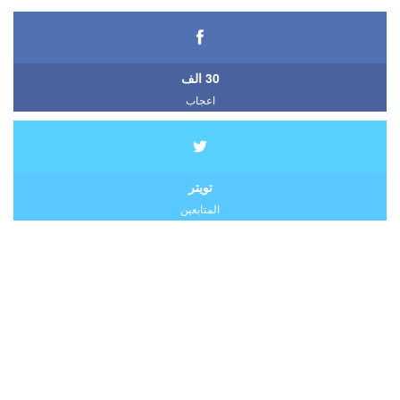
30 الف
اعجاب
تويتر
المتابعين