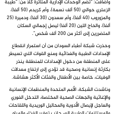
واضافت: “تضم الوحدات الإدارية المتأثرة كلًا من: “طيبة
الزعتري حوالي (50 ألف نسمة)، وأم كريدم (50 ألفا)،
والمزوروب (40 ألفا)، وأم سعدون (30 ألفا)، ودميرة (25
ألفا)، والحاج اللين (20 ألفا) ليصل إجمالي السكان
المتضررين إلى أكثر من 200 ألف شخص”.
وحذرت شبكة أطباء السودان من أن استمرار انقطاع
الإمدادات الطبية والغذائية ومنع القوات التي تسيطر
على المنطقة من دخول الإمدادات للمنطقة ينذر
بكارثة إنسانية وصحية قد تؤدي إلى ارتفاع معدلات
الوفيات، خاصة بين الأطفال والفئات الأكثر هشاشة.
وناشدت الشبكة، الأمم المتحدة والمنظمات الإنسانية
والإغاثية والجهات الصحية المختصة، التدخل الفوري
والعاجل لإيصال الأدوية والمحاليل الوريدية واللقاحات
والمستلزمات الطبية إلى جانب توفير الغذاء والمياه