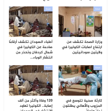
صحة
صحة
وزارة الصحة تكشف عن
أطباء السودان تكشف أرقامًا
ارتفاع اصابات الكوليرا في
صادمة عن الكوليرا في
ولايتين سودانيتين
شمال كردفان وتحذر من
انتشار الوباء…
صحة
صحة
كارثة صحية تتوسع في
120 وفاة وأكثر من ألف
المزروب والأهالي يطلقون
إصابة.. الكوليرا تعاود