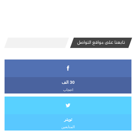
تابعنا على مواقع التواصل
30 الف
اعجاب
تويتر
المتابعين