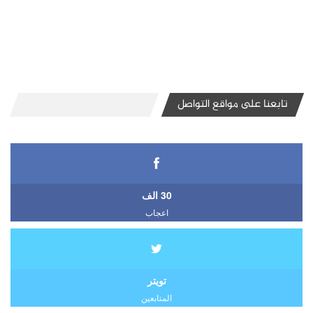
تابعنا على مواقع التواصل
30 الف
اعجاب
تويتر
المتابعين