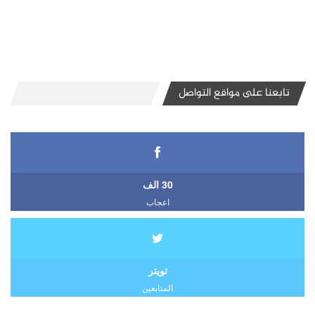
تابعنا على مواقع التواصل
30 الف
اعجاب
تويتر
المتابعين