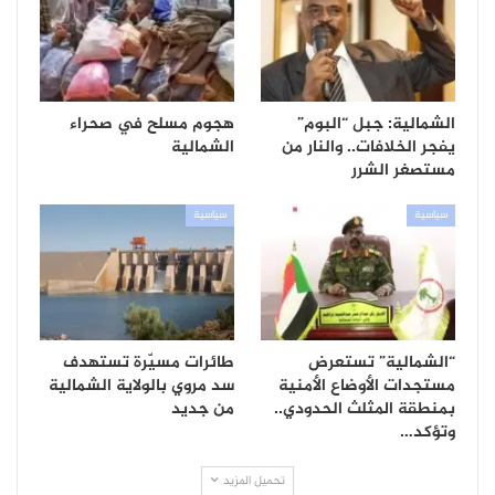
الشمالية: جبل “البوم”
هجوم مسلح في صحراء
يفجر الخلافات.. والنار من
الشمالية
مستصغر الشرر
سياسية
سياسية
“الشمالية” تستعرض
طائرات مسيّرة تستهدف
مستجدات الأوضاع الأمنية
سد مروي بالولاية الشمالية
بمنطقة المثلث الحدودي..
من جديد
وتؤكد…
تحميل المزيد