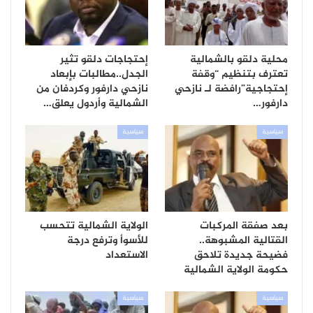
محلية دلقو بالشمالية
إحتجاجات دلقو تثير
تعترف بتنظيم “وقفة
الجدل..مطالبات بإبعاد
إحتجاجية”رافضة لـ نازحي
نازحي دارفور وكردفان من
دارفور…
الشمالية وأردول يعلق…
سياسية
سياسية
بعد صفقة المركبات
الولاية الشمالية تتحسب
القتالية المشبوهة..
للأسوأ وترفع درجة
فضيحة جديدة تلاحق
الاستعداد
حكومة الولاية الشمالية
سياسية
سياسية