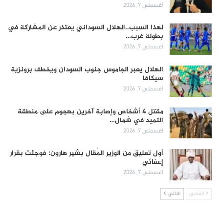
أغسطس 7, 2026
لهذا السبب..الهلال السوداني يعتذر عن المشاركة في
بطولة غرب…
أغسطس 7, 2026
الهلال يعبر الجاموس جنوب السودان ويخطف برونزية
سيكافا
أغسطس 7, 2026
مقتل 4 أشخاص وإصابة آخرين بهجوم على منطقة
التميد في شمال…
أغسطس 7, 2026
أول تعليق من الوزير المُقال بشير هارون: فوجئت بقرار
إعفائي
أغسطس 7, 2026
السابق
التالي