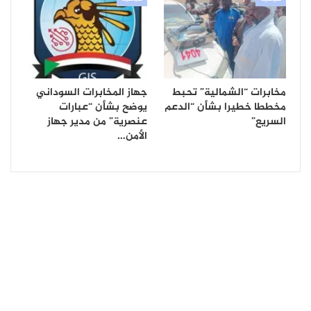
مخابرات “الشمالية” تحبط
جهاز المخابرات السوداني
مخططا خطيرا بشأن “الدعم
يوضح بشأن “عبارات
السريع”
عنصرية” من مدير جهاز
الأمن…