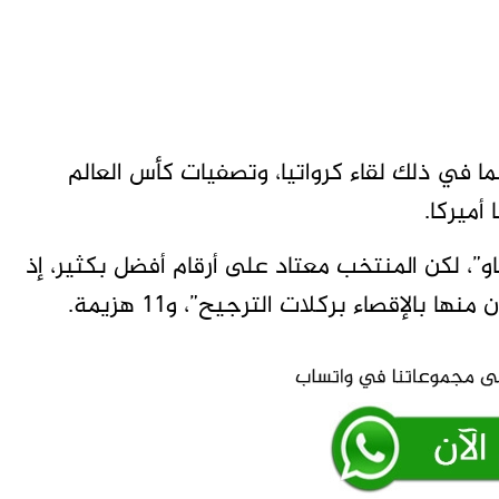
طة”، خاضت البرازيل 43 مباراة، بما في ذلك لقاء كرواتيا، وتصفيات كأس العالم
 أميركا.
و”، لكن المنتخب معتاد على أرقام أفضل بكثير، إذ