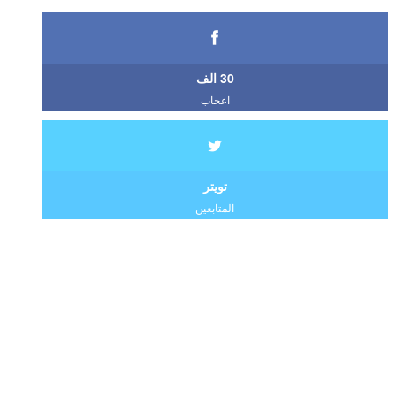
30 الف
اعجاب
تويتر
المتابعين