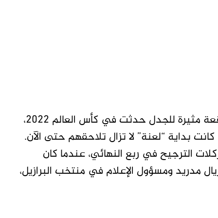
يربط الكثيرون ابتعاد البرازيل عن النجاحات بواقعة مثيرة للجدل حدثت في كأس العالم 2022،
كانت بداية “لعنة” لا تزال تلاحقهم حتى الآن.
ركلات الترجيح في ربع النهائي، عندما كان
ل مدريد ومسؤول الإعلام في منتخب البرازيل،