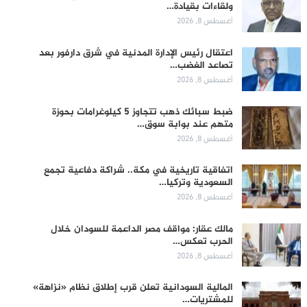
ولقاءات بقيادة…
أغسطس 8, 2026
اعتقال رئيس الإدارة المدنية في شرق دارفور بعد
تصاعد الغضب…
أغسطس 8, 2026
ضبط سبائك ذهب تتجاوز 5 كيلوغرامات بحوزة
متهم عند بوابة سوق…
أغسطس 8, 2026
اتفاقية تاريخية في مكة.. شراكة دفاعية تجمع
السعودية وتركيا…
أغسطس 8, 2026
مالك عقار: مواقف مصر الداعمة للسودان خلال
الحرب تعكس…
أغسطس 8, 2026
المالية السودانية تعلن قرب إطلاق نظام «نزاهة»
للمشتريات…