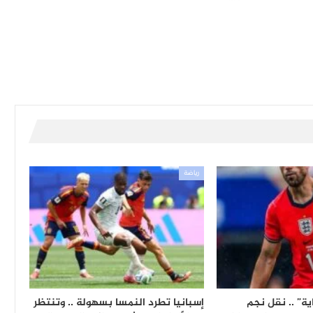
رياضة
ية” .. نقل نجم
إسبانيا تطرد النمسا بسهولة .. وتنتظر