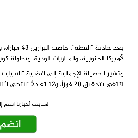
بعد حادثة “الق
لأميركا الجنوبية، والمباريات الودية، وبطولة كوبا
وتشير الحصيلة الإجمالية إلى أفضلية “السيليسا
اكتفى بتحقيق 20 فوزاً، و12 تعادلاً “انتهى اثنان منها بالإقصاء بركلات الترجيح”، و11 هزيمة.