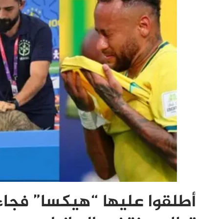
أطلقوا عليها “هيكسا” فجاء