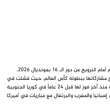
وكالات – متابعات تاق برس – بعد الخروج الصادم أمام النرويج من دور الـ 16 بمونديال 2026،
يخ مشاركاتها ببطولة كأس العالم، حيث فشلت في
رفع الكأس في النسخ الست الأخيرة من البطولة منذ آخر فوز لها قبل 24 عاماً في كوريا الجنوبية
ن، ليمتد الانتظار حتى مونديال 2030 في إسبانيا والمغرب والبرتغال مع مباريات في أميركا