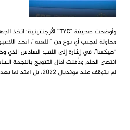
وأوضحت صحيفة “TYC” الأرجنتينية:
محاولة لتجنب أي نوع من “اللعنة”، اتخذ اللاعبون
“هيكسا”، في إشارة إلى اللقب السادس الذي وضعو
انتهى الحلم ودُفنت آمال التتويج بالنجمة الساد
لم يتوقف عند مونديال 2022، بل امتد لما بعده.