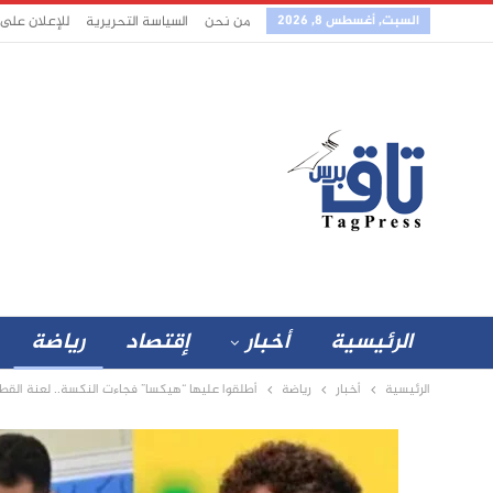
السبت, أغسطس 8, 2026
من نحن
السياسة التحريرية
للإعلان على
الرئيسية
أخبار
إقتصاد
رياضة
الرئيسية
أخبار
رياضة
أطلقوا عليها “هيكسا” فجاءت النكسة.. لعنة القطة