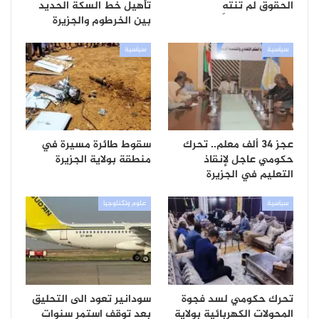
الحقوق لم تنتهِ
تأهيل خط السكة الحديد
بين الخرطوم والجزيرة
سياسية
سياسية
عجز 34 ألف معلم.. تحرك
سقوط طائرة مسيرة في
حكومي عاجل لإنقاذ
منطقة بولاية الجزيرة
التعليم في الجزيرة
سياسية
علوم وتكنلوجيا
تحرك حكومي لسد فجوة
سودانير تعود الى التحليق
المحولات الكهربائية بولاية
بعد توقف استمر سنوات