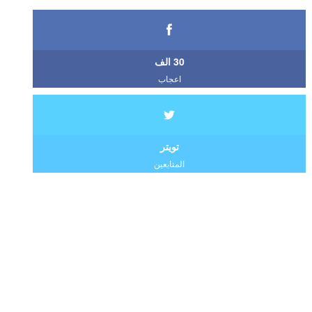
30 الف
اعجاب
تويتر
المتابعين