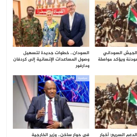
الجيش السوداني
السودان.. خطوات جديدة لتسهيل
ودنة ويؤكد مواصلة
وصول المساعدات الإنسانية إلى كردفان
ودارفور
سياسية
دعم السريع: أخبار
في حوار ساخن.. وزير الخارجية