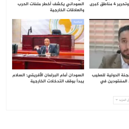
مناطق كبرى
السوداني يكشف أخطر ملفات الحرب
والعلاقات الخارجية
سياسية
جنة الدولية للصليب
السودان أمام البرلمان الأفريقي: السلام
 المفقودين في
يبدأ بوقف التدخلات الخارجية
 المزيد