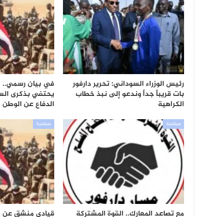
رئيس الوزراء السوداني: تحرير دارفور
في بيان رسمي.. 
بات قريباً جداً وندعو إلى نبذ خطاب
يحتفي بذكرى الس
الكراهية
الدفاع عن الوطن
سياسية
سياسية
مع تصاعد المعارك.. القوة المشتركة
قيادي منشق عن ال