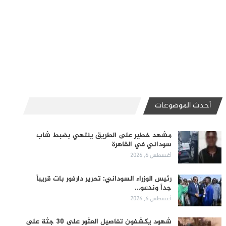
أحدث الموضوعات
مشهد خطير على الطريق ينتهي بضبط شاب
سوداني في القاهرة
أغسطس 6, 2026
رئيس الوزراء السوداني: تحرير دارفور بات قريباً
جداً وندعو…
أغسطس 6, 2026
شهود يكشفون تفاصيل العثور على 30 جثة على