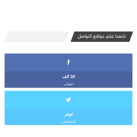
تابعنا على مواقع التواصل
30 الف
اعجاب
تويتر
المتابعين