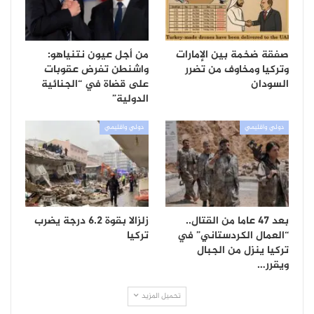
صفقة ضخمة بين الإمارات
من أجل عيون نتنياهو:
وتركيا ومخاوف من تضرر
واشنطن تفرض عقوبات
السودان
على قضاة في “الجنائية
الدولية”
دولي واقليمي
دولي واقليمي
بعد 47 عاما من القتال..
زلزالا بقوة 6.2 درجة يضرب
“العمال الكردستاني” في
تركيا
تركيا ينزل من الجبال
ويقرر…
تحميل المزيد