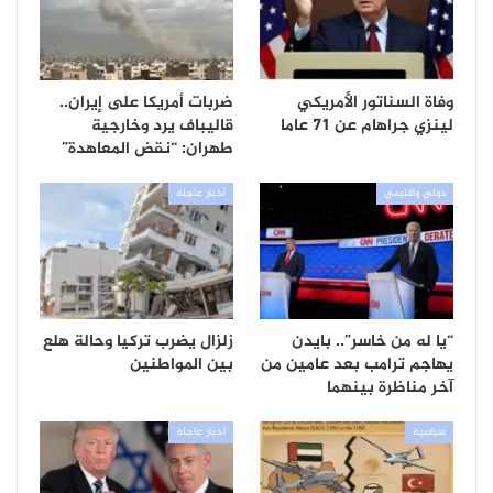
وفاة السناتور الأمريكي
ضربات أمريكا على إيران..
لينزي جراهام عن 71 عاما
قاليباف يرد وخارجية
طهران: “نقض المعاهدة”
دولي واقليمي
أخبار عاجلة
“يا له من خاسر”.. بايدن
زلزال يضرب تركيا وحالة هلع
يهاجم ترامب بعد عامين من
بين المواطنين
آخر مناظرة بينهما
سياسية
أخبار عاجلة