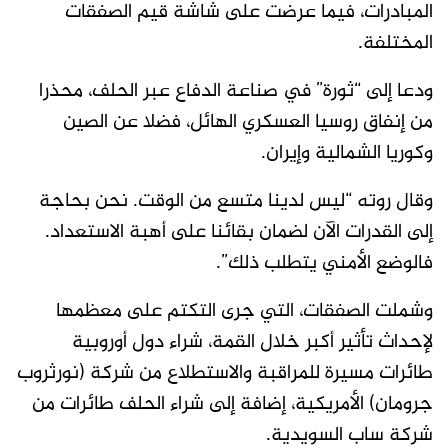
المبادرات، فيما عرضت على شاشة قيم الصفقات
المختلفة.
ودعا إلى “ثورة” في صناعة الدفاع عبر الحلف، محذرا
من إنفاق روسيا العسكري الهائل، فضلا عن الصين
وكوريا الشمالية وإيران.
وقال روته “ليس لدينا متسع من الوقت. نحن بحاجة
إلى القدرات الآن لضمان بقائنا على أهبة الاستعداد. ​
فالوضع الأمني يتطلب ذلك”.
وشملت الصفقات، التي جرى التكتم على معظمها
لإحداث تأثير أكبر خلال القمة، شراء دول أوروبية ​
طائرات مسيرة للمراقبة والاستطلاع من شركة (نورثروب
جرومان) الأمريكية، إضافة إلى شراء الحلف طائرات من
شركة ⁠ساب السويدية.