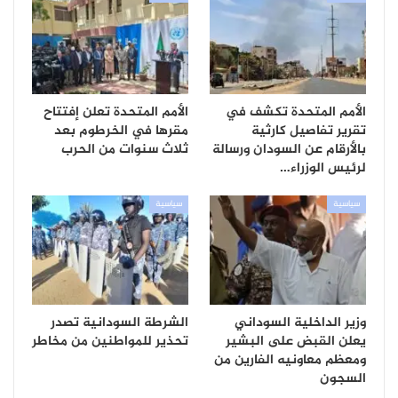
الأمم المتحدة تكشف في
الأمم المتحدة تعلن إفتتاح
تقرير تفاصيل كارثية
مقرها في الخرطوم بعد
بالأرقام عن السودان ورسالة
ثلاث سنوات من الحرب
لرئيس الوزراء…
سياسية
سياسية
وزير الداخلية السوداني
الشرطة السودانية تصدر
يعلن القبض على البشير
تحذير للمواطنين من مخاطر
ومعظم معاونيه الفارين من
السجون