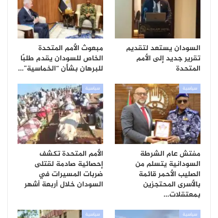
السودان يستعد لتقديم
مبعوث الأمم المتحدة
تقرير جديد إلى الأمم
الخاص للسودان يقدم طلبًا
المتحدة
للبرهان بشأن “الخماسية”…
سياسية
سياسية
مفتش عام الشرطة
الأمم المتحدة تكشف
السودانية يتسلم من
إحصائية صادمة لقتلى
الصليب الأحمر قائمة
ضربات المسيرات في
بالأسرى المحتجزين
السودان خلال أربعة أشهر
بمعتقلات…
سياسية
سياسية