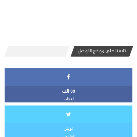
تابعنا على مواقع التواصل
30 الف
اعجاب
تويتر
المتابعين