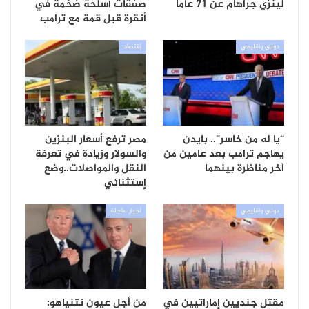
لينزي جراهام عن 71 عاما
صفقات أسلحة ضخمة في
أنقرة قبل قمة مع ترامب
دولي واقليمي
إقتصاد
“يا له من خاسر”.. بايدن
مصر ترفع أسعار البنزين
يهاجم ترامب بعد عامين من
والسولار وزيادة في تعرفة
آخر مناظرة بينهما
النقل والمواصلات..وضع
إستثنائي
دولي واقليمي
أخبار عاجلة
مقتل جنديين إماراتيين في
من أجل عيون نتنياهو: