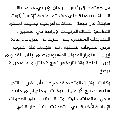
من جهته علق رئيس البرلمان الإيراني، محمد باقر
قاليباف بتدوينة على صفحته بمنصة “إكس” (تويتر
سابقا)، قال فيها: “انتهاكات أمريكية جسيمة لمذكرة
التفاهم: انتهاك الترتيبات الإيرانية في المضيق..
التهديدات المستمرة بشن المزيد من الضربات.. إعادة
فرض العقوبات النفطية.. شن هجمات على جنوب
إيران.. استمرار العدوان الصهيوني على لبنان.. لقد ولى
زمن البلطجة والابتزاز؛ فهو نهجٌ لا طائل منه، ونحن لا
نرضخ”
وكانت الولايات المتحدة قد صرحت بأن الضربات التي
شنتها، صباح الأربعاء (بالتوقيت المحلي)، إلى جانب
فرض العقوبات، جاءت بمثابة “عقاب” على الهجمات
الإيرانية الأخيرة التي استهدفت سفناً تجارية في