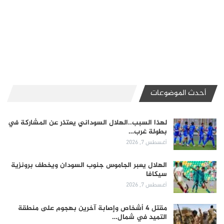
أحدث الموضوعات
لهذا السبب..الهلال السوداني يعتذر عن المشاركة في
بطولة غرب…
أغسطس 7, 2026
الهلال يعبر الجاموس جنوب السودان ويخطف برونزية
سيكافا
أغسطس 7, 2026
مقتل 4 أشخاص وإصابة آخرين بهجوم على منطقة
التميد في شمال…