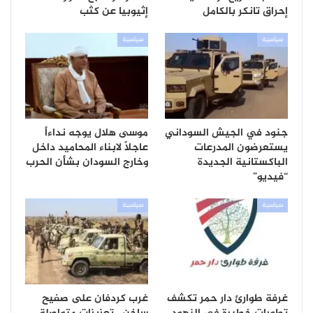
إحراق تانكر بالكامل
إثيوبيا عن كثب
سياسية
سياسية
جنود في الجيش السوداني
موسى هلال يوجه نداءاً
يستعرضون المدرعات
عاجلاً لابناء المحاميد داخل
الباكستانية الجديدة
وخارج السودان بشأن الحرب
“فيديو”
سياسية
سياسية
غرفة طوارئ دار حمر تكشف
غرب كردفان على صفيح