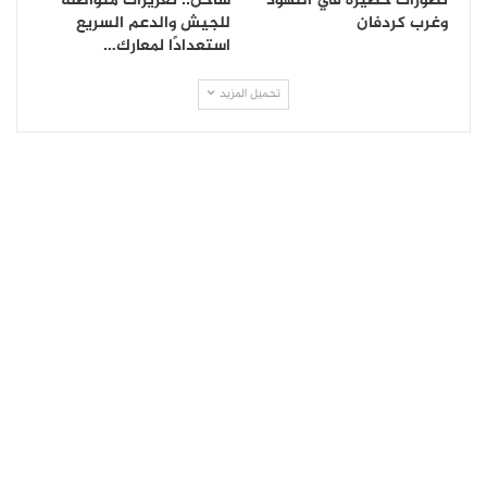
تطورات خطيرة في النهود
ساخن.. تعزيزات متواصلة
وغرب كردفان
للجيش والدعم السريع
استعدادًا لمعارك…
تحميل المزيد