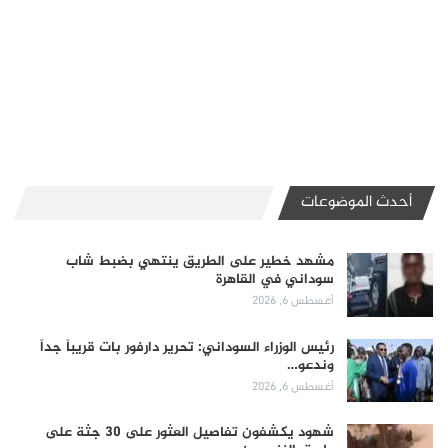
أحدث الموضوعات
مشهد خطير على الطريق ينتهي بضبط شاب
سوداني في القاهرة
أغسطس 6, 2026
رئيس الوزراء السوداني: تحرير دارفور بات قريباً جداً
وندعو…
أغسطس 6, 2026
شهود يكشفون تفاصيل العثور على 30 جثة على