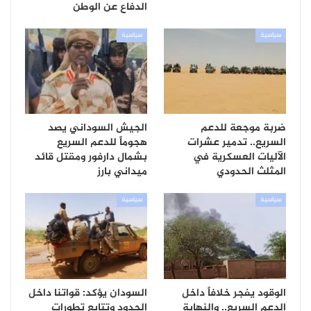
الدفاع عن الوطن
سياسية
سياسية
ضربة موجعة للدعم
الجيش السوداني يصد
السريع.. تدمير عشرات
هجوماً للدعم السريع
الآليات العسكرية في
بشمال دارفور ومقتل قائد
المثلث الحدودي
ميداني بارز
سياسية
سياسية
الوقود يفجر خلافاً داخل
السودان يؤكد: قواتنا داخل
الدعم السريع.. والنهاية
الحدود وتتابع تطورات