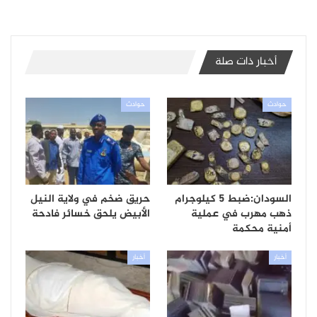
أخبار ذات صلة
حوادث
حوادث
السودان:ضبط 5 كيلوجرام
حريق ضخم في ولاية النيل
ذهب مهرب في عملية
الأبيض يلحق خسائر فادحة
أمنية محكمة
أخبار
أخبار