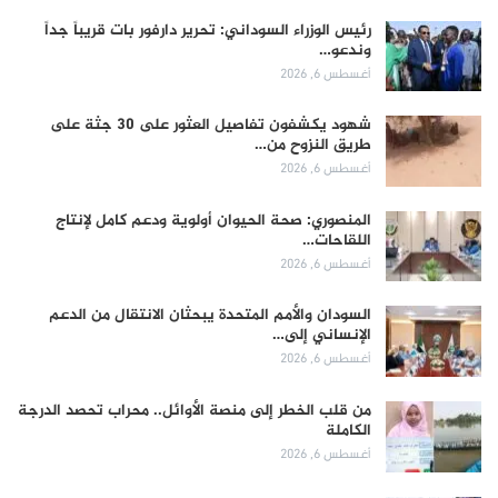
رئيس الوزراء السوداني: تحرير دارفور بات قريباً جداً
وندعو…
أغسطس 6, 2026
شهود يكشفون تفاصيل العثور على 30 جثة على
طريق النزوح من…
أغسطس 6, 2026
المنصوري: صحة الحيوان أولوية ودعم كامل لإنتاج
اللقاحات…
أغسطس 6, 2026
السودان والأمم المتحدة يبحثان الانتقال من الدعم
الإنساني إلى…
أغسطس 6, 2026
من قلب الخطر إلى منصة الأوائل.. محراب تحصد الدرجة
الكاملة
أغسطس 6, 2026