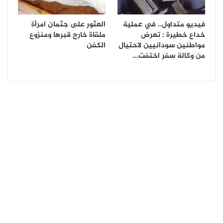
فيديو متداول.. في عملية
العثور على جثمان امرأة
خداع خطيرة : تعرض
ملقاة خارج قبرها ومنزوع
مواطنين سودانيين لاحتيال
الكفن
من وكالة سفر اختفت…