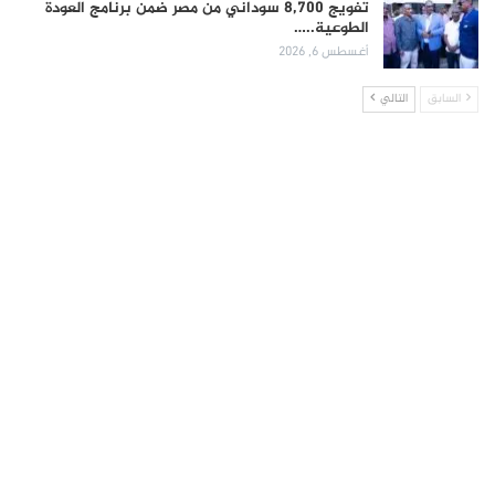
تفويج 8,700 سوداني من مصر ضمن برنامج العودة
الطوعية..…
أغسطس 6, 2026
السابق
التالي