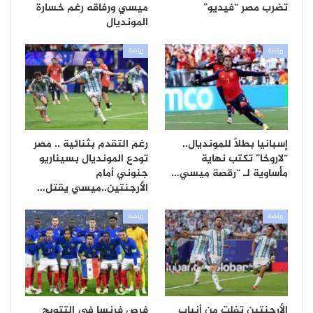
تضرب مصر “فيديو”
ميسي ورفاقه رغم خسارة
المونديال
رياضة
رياضة
إسبانيا بطلاً للمونديال..
رغم التقدم بثنائية .. مصر
“لاروخا” تكتب نهاية
تودع المونديال بسيناريو
مأساوية لـ “رقصة ميسي…
جنوني أمام
الأرجنتين..ميسي يقتل…
رياضة
رياضة
الأرجنتين تفلت من أنياب
فرص فرنسا في التتويج