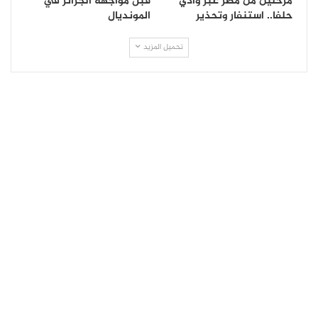
مرحلين من مصر عبر وادي
قبل مواجهة الجزائر في
حلفا.. استنفار وتحذير
المونديال
تحميل المزيد