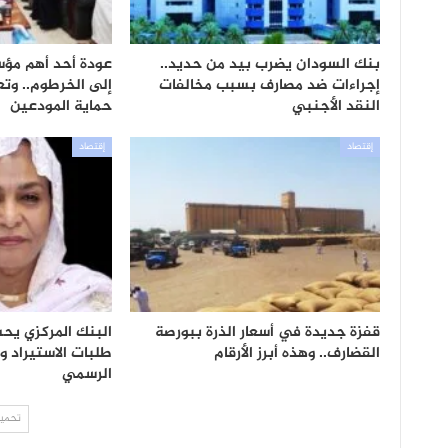
بنك السودان يضرب بيد من حديد..
عودة أحد أهم مؤ
إجراءات ضد مصارف بسبب مخالفات
إلى الخرطوم.. وتع
النقد الأجنبي
حماية المودعين
إقتصاد
إقتصاد
قفزة جديدة في أسعار الذرة ببورصة
البنك المركزي يح
القضارف.. وهذه أبرز الأرقام
طلبات الاستيراد 
الرسمي
تحميل