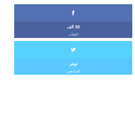
30 الف
اعجاب
تويتر
المتابعين