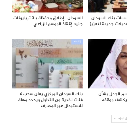
سسات بنك السودان
السودان.. إطلاق محفظة بـ3 تريليونات
ديلات جديدة لتعزيز
جنيه لإنقاذ الموسم الزراعي
إقتصاد
سم الجدل بشأن
بنك السودان المركزي يعلن سحب 6
ويكشف موقفه
فئات نقدية من التداول ويحدد مهلة
للاستبدال عبر المصارف
 المزيد