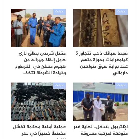
حوادث
حوادث
ضبط سبائك ذهب تتجاوز 5
مقتل شرطي بطلق ناري
كيلوغرامات بحوزة متهم
حاول إنقاذ جيرانه من
عند بوابة سوق طواحين
هجوم مسلح في الخرطوم
دارمالي
وقيادة الشرطة تتخذ…
حوادث
حوادث
الإنتربول يتدخل.. نهاية غير
عملية أمنية محكمة تُفشل
متوقعة لمركبة مسروقة
مخططًا خطيرًا في نهر