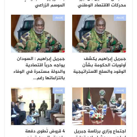
محركات الاقتصاد الوطني
الموسم الزراعي
إقتصاد
إقتصاد
جبريل إبراهيم يكشف
جبريل إبراهيم : السودان
أولويات الحكومة بشأن
يواجه حرباً اقتصادية
الوقود والسلع الاستراتيجية
والدولة مستمرة في الوفاء
بالتزاماتها رغم…
إقتصاد
إقتصاد
اجتماع وزاري برئاسة جبريل
4 قروض تُطوى دفعة