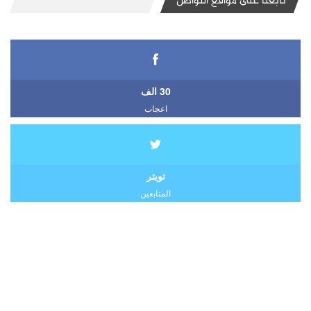
تابعنا على مواقع التواصل
30 الف
اعجاب
تويتر
المتابعين