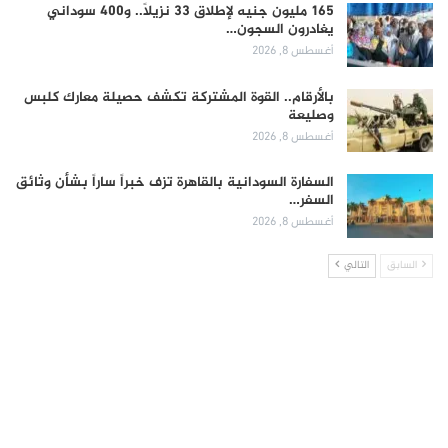
165 مليون جنيه لإطلاق 33 نزيلاً.. و400 سوداني
يغادرون السجون…
أغسطس 8, 2026
بالأرقام.. القوة المشتركة تكشف حصيلة معارك كلبس
وصليعة
أغسطس 8, 2026
السفارة السودانية بالقاهرة تزف خبراً ساراً بشأن وثائق
السفر…
أغسطس 8, 2026
السابق
التالي