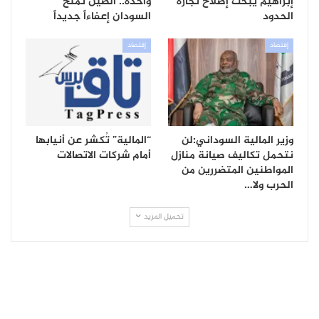
إبراهيم يبحث إصلاح تجارة
واحدة.. الصين تمنح
الحدود
السودان إعفاءاً جديداً
إقتصاد
إقتصاد
وزير المالية السوداني:لن
“المالية” تُكشر عن أنيابها
نتحمل تكاليف صيانة منازل
أمام شركات الاتصالات
المواطنين المتضررين من
الحرب ولا…
تحميل المزيد