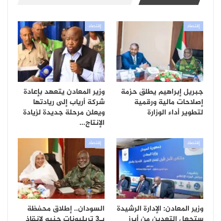
إقتصاد
إقتصاد
جبريل إبراهيم يطلق حزمة
وزير المعادن يتعهد بإعادة
إصلاحات مالية ورقمية
شركة أرياب إلى ريادتها
لتطوير أداء الوزارة
ويعلن مرحلة جديدة لزيادة
الإنتاج…
إقتصاد
إقتصاد
وزير المعادن: الإدارة الرشيدة
السودان.. إطلاق محفظة
ستجعل التعدين من أبرز
بـ3 تريليونات جنيه لإنقاذ