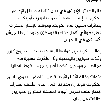
قال الجيش الإيراني في بيان نشرته ​وسائل الإعلام
الحكومية إنه استهدف أنظمة باتريوت أمريكية
بطائرات مسيرة في الكويت، وموقعا للإنذار المبكر في
قطر (هوائي أقمار صناعية) ومخزن وقود تابعا للجيش
الأمريكي في البحرين.
وقالت الكويت إن قواتها المسلحة تصدت لصاروخ كروز ​
وثلاثة صواريخ باليستية و10 طائرات مسيرة في
مجالها الجوي، وإن شخصا أصيب جراء سقوط شظايا.
ونقلت وكالة الأنباء الأردنية عن الناطق الرسمي باسم
الحكومة قوله إن مديرية الأمن العام أطلقت صفارات
الإنذار عقب تعرض أجواء المملكة لاختراق بصواريخ
أطلقت ‌من إيران.