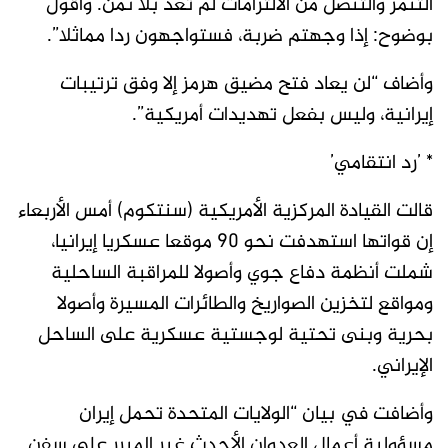
التنمر والتنصل من الالتزامات لم تعد بلا ثمن. وأقول
بوضوح: إذا وجهتم ضربة، فستواجهون ردا ​مماثلا”.
وأضاف “لن يعاد فتح مضيق هرمز إلا وفق ترتيبات
إيرانية، وليس بفعل تهديدات أمريكية”.
* ’رد انتقامي’
قالت القيادة المركزية الأمريكية (سنتكوم) أمس الأربعاء
إن قواتها استهدفت نحو 90 ​موقعا عسكريا إيرانيا،
شملت ⁠أنظمة دفاع جوي وأصولا للمراقبة الساحلية
ومواقع لتخزين الصواريخ والطائرات المسيرة وأصولا
بحرية وبنى تحتية لوجستية عسكرية على الساحل
الإيراني.
وأضافت في بيان “الولايات المتحدة تحمل إيران
مسؤولية أعمال العدوان الأحدث غير المبرر على سفن