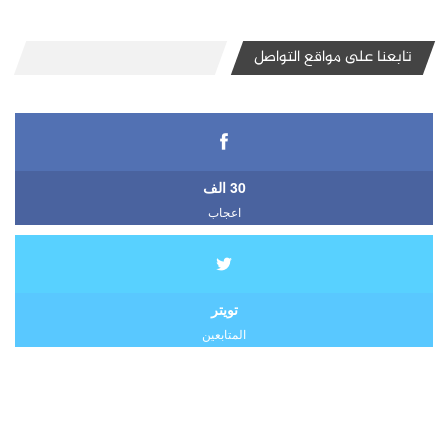
تابعنا على مواقع التواصل
30 الف
اعجاب
تويتر
المتابعين