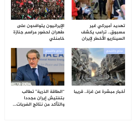
تهديد أميركي غير
الإيرانيون يتوافدون على
مسبوق.. ترامب يكشف
طهران لحضور مراسم جنازة
السيناريو الأخطر لإيران
خامنئي
دولي واقليمي
دولي واقليمي
أخبار مبشرة عن غزة.. قريبا
“الطاقة الذرية” تطالب
بتفتيش إيران مجددا
والتأكد من نتائج الضربات…