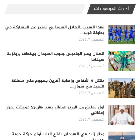
أحدث الموضوعات
لهذا السبب..الهلال السوداني يعتذر عن المشاركة في
بطولة غرب…
أغسطس 7, 2026
الهلال يعبر الجاموس جنوب السودان ويخطف برونزية
سيكافا
أغسطس 7, 2026
مقتل 4 أشخاص وإصابة آخرين بهجوم على منطقة
التميد في شمال…
أغسطس 7, 2026
أول تعليق من الوزير المُقال بشير هارون: فوجئت بقرار
إعفائي
أغسطس 7, 2026
مطار زايد في السودان يفتح الباب أمام حركة جوية
جديدة