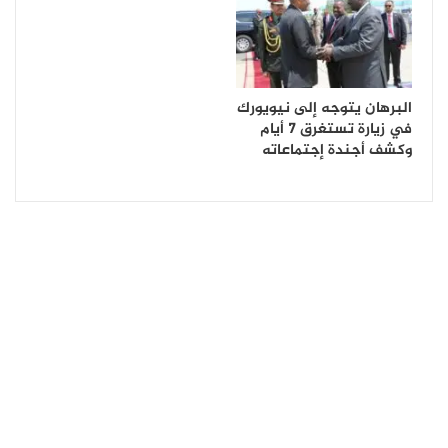
البرهان يتوجه إلى نيويورك
في زيارة تستغرق 7 أيام
وكشف أجندة إجتماعاته