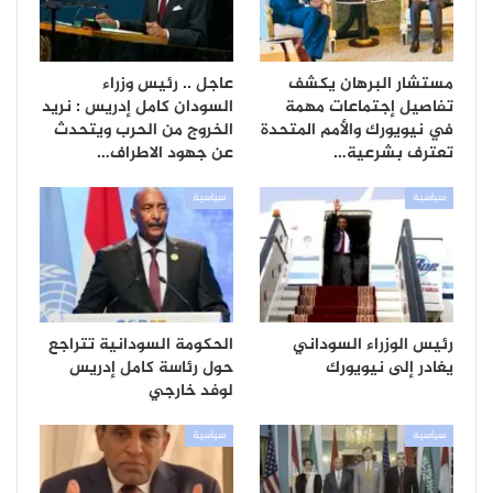
مستشار البرهان يكشف
عاجل .. رئيس وزراء
تفاصيل إجتماعات مهمة
السودان كامل إدريس : نريد
في نيويورك والأمم المتحدة
الخروج من الحرب ويتحدث
تعترف بشرعية…
عن جهود الاطراف…
سياسية
سياسية
رئيس الوزراء السوداني
الحكومة السودانية تتراجع
يغادر إلى نيويورك
حول رئاسة كامل إدريس
لوفد خارجي
سياسية
سياسية