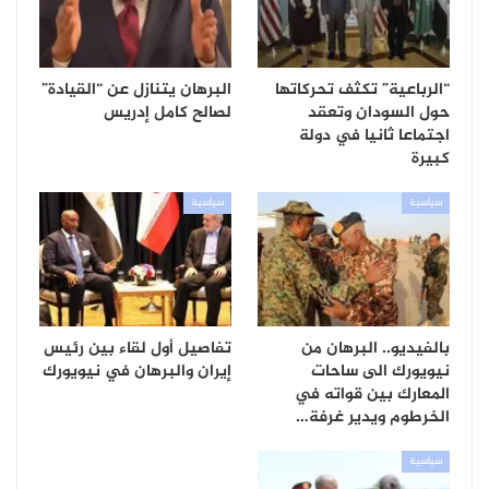
“الرباعية” تكثف تحركاتها
البرهان يتنازل عن “القيادة”
حول السودان وتعقد
لصالح كامل إدريس
اجتماعا ثانيا في دولة
كبيرة
سياسية
سياسية
بالفيديو.. البرهان من
تفاصيل أول لقاء بين رئيس
نيويورك الى ساحات
إيران والبرهان في نيويورك
المعارك بين قواته في
الخرطوم ويدير غرفة…
سياسية