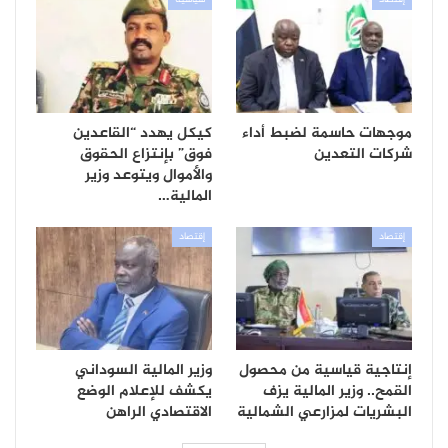
موجهات حاسمة لضبط أداء
كيكل يهدد “القاعدين
شركات التعدين
فوق” بإنتزاع الحقوق
والأموال ويتوعد وزير
المالية…
إقتصاد
إقتصاد
إنتاجية قياسية من محصول
وزير المالية السوداني
القمح.. وزير المالية يزف
يكشف للإعلام الوضع
البشريات لمزارعي الشمالية
الاقتصادي الراهن