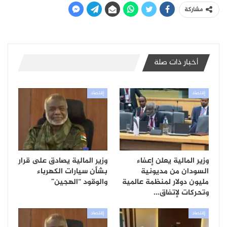
مشاركة
أخبار ذات صلة
إقتصاد
إقتصاد
وزير المالية يعلن إعفاء
وزير المالية يصادق على قرار
السودان من مديونية
بشأن سيارات الكهرباء
مليون دولار لمنظمة عالمية
والوقود “الهجين”
وتحركات لإتفاق…
إقتصاد
إقتصاد