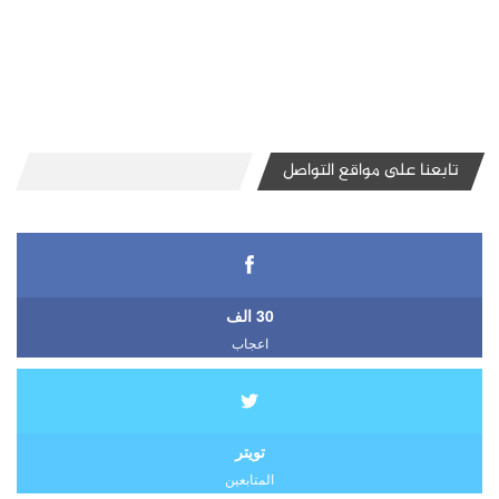
تابعنا على مواقع التواصل
30 الف
اعجاب
تويتر
المتابعين