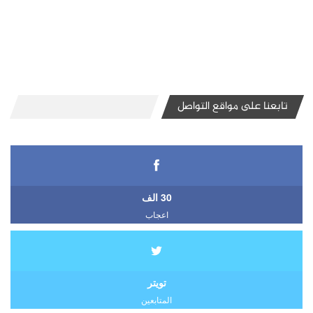
تابعنا على مواقع التواصل
30 الف
اعجاب
تويتر
المتابعين