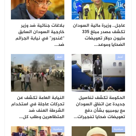
عاجل.. وزيرة مالية السودان
بلاغات جنائية ضد وزير
تكشف مصدر مبلغ 335
خارجية السودان السابق
مليون دولار تعويضات
“غندور” في نيابة الجرائم
الضحايا وموعد…
ضد…
أخبار
أخبار
الحكومة تكشف تفاصيل
النيابة العامة تكشف عن
جديدة عن اتفاق السودان
تحركات عاجلة في استخدام
مع بومبيو بشأن دفع
الشرطة العنف ضد
تعويضات ضحايا تفجيرات…
المتظاهرين وطلب كل…
سياسية
سياسية