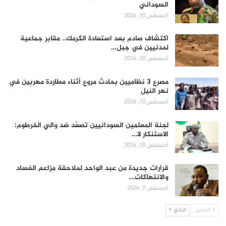
السوداني
أغسطس 10, 2026
اكتشاف صادم بعد استعادة الكرمك.. مقابر جماعية
لمدنيين في جبل…
أغسطس 10, 2026
مصرع 3 نظاميين بحادث مروع أثناء مطاردة مهربين في
نهر النيل
أغسطس 10, 2026
لجنة المعلمين السودانيين تصعّد ضد والي الخرطوم:
الاستنكار لا…
أغسطس 10, 2026
قرارات جديدة من عبد الواحد لملاحقة مزاعم الفساد
والانتهاكات…
أغسطس 9, 2026
السابق
التالي